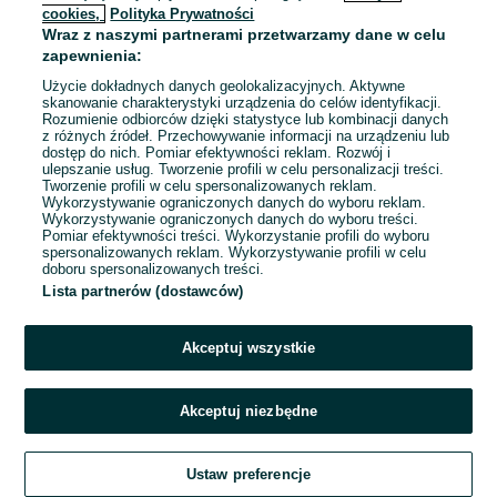
cookies,
Polityka Prywatności
Wraz z naszymi partnerami przetwarzamy dane w celu
To ogłoszenie nie jest już dostępne
zapewnienia:
Użycie dokładnych danych geolokalizacyjnych. Aktywne
skanowanie charakterystyki urządzenia do celów identyfikacji.
Rozumienie odbiorców dzięki statystyce lub kombinacji danych
Przejdź na stronę główną
z różnych źródeł. Przechowywanie informacji na urządzeniu lub
dostęp do nich. Pomiar efektywności reklam. Rozwój i
ulepszanie usług. Tworzenie profili w celu personalizacji treści.
Tworzenie profili w celu spersonalizowanych reklam.
Wykorzystywanie ograniczonych danych do wyboru reklam.
Wykorzystywanie ograniczonych danych do wyboru treści.
Pomiar efektywności treści. Wykorzystanie profili do wyboru
spersonalizowanych reklam. Wykorzystywanie profili w celu
doboru spersonalizowanych treści.
Lista partnerów (dostawców)
Akceptuj wszystkie
Akceptuj niezbędne
Ustaw preferencje