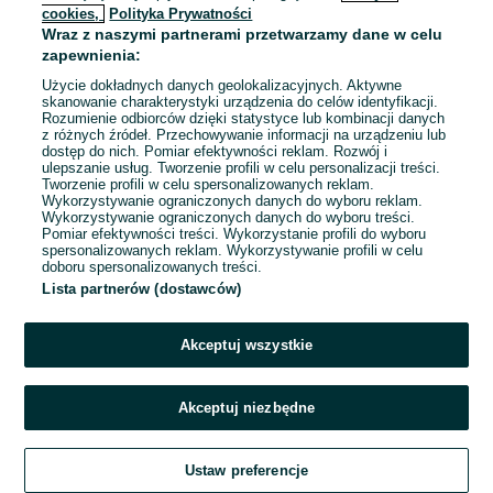
cookies,
Polityka Prywatności
Wraz z naszymi partnerami przetwarzamy dane w celu
To ogłoszenie nie jest już dostępne
zapewnienia:
Użycie dokładnych danych geolokalizacyjnych. Aktywne
skanowanie charakterystyki urządzenia do celów identyfikacji.
Rozumienie odbiorców dzięki statystyce lub kombinacji danych
Przejdź na stronę główną
z różnych źródeł. Przechowywanie informacji na urządzeniu lub
dostęp do nich. Pomiar efektywności reklam. Rozwój i
ulepszanie usług. Tworzenie profili w celu personalizacji treści.
Tworzenie profili w celu spersonalizowanych reklam.
Wykorzystywanie ograniczonych danych do wyboru reklam.
Wykorzystywanie ograniczonych danych do wyboru treści.
Pomiar efektywności treści. Wykorzystanie profili do wyboru
spersonalizowanych reklam. Wykorzystywanie profili w celu
doboru spersonalizowanych treści.
Lista partnerów (dostawców)
Akceptuj wszystkie
Akceptuj niezbędne
Ustaw preferencje