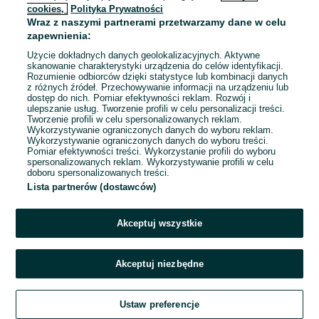
cookies,
Polityka Prywatności
Wraz z naszymi partnerami przetwarzamy dane w celu
To ogłoszenie nie jest już dostępne
zapewnienia:
Użycie dokładnych danych geolokalizacyjnych. Aktywne
skanowanie charakterystyki urządzenia do celów identyfikacji.
Rozumienie odbiorców dzięki statystyce lub kombinacji danych
Przejdź na stronę główną
z różnych źródeł. Przechowywanie informacji na urządzeniu lub
dostęp do nich. Pomiar efektywności reklam. Rozwój i
ulepszanie usług. Tworzenie profili w celu personalizacji treści.
Tworzenie profili w celu spersonalizowanych reklam.
Wykorzystywanie ograniczonych danych do wyboru reklam.
Wykorzystywanie ograniczonych danych do wyboru treści.
Pomiar efektywności treści. Wykorzystanie profili do wyboru
spersonalizowanych reklam. Wykorzystywanie profili w celu
doboru spersonalizowanych treści.
Lista partnerów (dostawców)
Akceptuj wszystkie
Akceptuj niezbędne
Ustaw preferencje