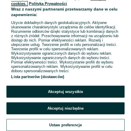
cookies,
Polityka Prywatności
Wraz z naszymi partnerami przetwarzamy dane w celu
To ogłoszenie nie jest już dostępne
zapewnienia:
Użycie dokładnych danych geolokalizacyjnych. Aktywne
skanowanie charakterystyki urządzenia do celów identyfikacji.
Rozumienie odbiorców dzięki statystyce lub kombinacji danych
Przejdź na stronę główną
z różnych źródeł. Przechowywanie informacji na urządzeniu lub
dostęp do nich. Pomiar efektywności reklam. Rozwój i
ulepszanie usług. Tworzenie profili w celu personalizacji treści.
Tworzenie profili w celu spersonalizowanych reklam.
Wykorzystywanie ograniczonych danych do wyboru reklam.
Wykorzystywanie ograniczonych danych do wyboru treści.
Pomiar efektywności treści. Wykorzystanie profili do wyboru
spersonalizowanych reklam. Wykorzystywanie profili w celu
doboru spersonalizowanych treści.
Lista partnerów (dostawców)
Akceptuj wszystkie
Akceptuj niezbędne
Ustaw preferencje