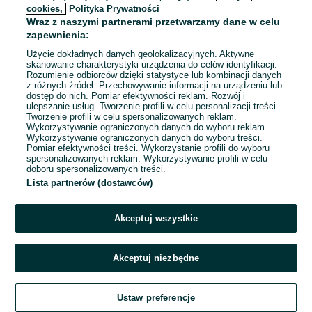
cookies,
Polityka Prywatności
Wraz z naszymi partnerami przetwarzamy dane w celu
To ogłoszenie nie jest już dostępne
zapewnienia:
Użycie dokładnych danych geolokalizacyjnych. Aktywne
skanowanie charakterystyki urządzenia do celów identyfikacji.
Rozumienie odbiorców dzięki statystyce lub kombinacji danych
Przejdź na stronę główną
z różnych źródeł. Przechowywanie informacji na urządzeniu lub
dostęp do nich. Pomiar efektywności reklam. Rozwój i
ulepszanie usług. Tworzenie profili w celu personalizacji treści.
Tworzenie profili w celu spersonalizowanych reklam.
Wykorzystywanie ograniczonych danych do wyboru reklam.
Wykorzystywanie ograniczonych danych do wyboru treści.
Pomiar efektywności treści. Wykorzystanie profili do wyboru
spersonalizowanych reklam. Wykorzystywanie profili w celu
doboru spersonalizowanych treści.
Lista partnerów (dostawców)
Akceptuj wszystkie
Akceptuj niezbędne
Ustaw preferencje