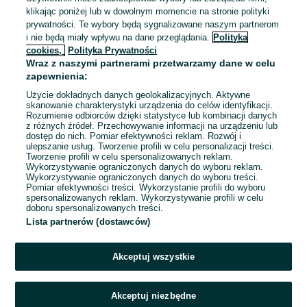
Bonito Cars
Gwarantowane 5333zł*
klikając poniżej lub w dowolnym momencie na stronie polityki
prywatności. Te wybory będą sygnalizowane naszym partnerom
4 500 - 12 000 zł / mies. brutto
i nie będą miały wpływu na dane przeglądania.
Polityka
Kraków
, Czyżyny
cookies,
Pełny etat
Polityka Prywatności
Samozatrudnienie, Umowa zlecenie
Wraz z naszymi partnerami przetwarzamy dane w celu
zapewnienia:
Doświadczenie nie jest wymagane
Prawo jazdy: Kat. B
Użycie dokładnych danych geolokalizacyjnych. Aktywne
Zasięg transportu: Tylko krajowy
skanowanie charakterystyki urządzenia do celów identyfikacji.
Dyspozycyjność: Elastyczny czas pracy, Praca zmianowa,
Rozumienie odbiorców dzięki statystyce lub kombinacji danych
Praca w weekendy
z różnych źródeł. Przechowywanie informacji na urządzeniu lub
dostęp do nich. Pomiar efektywności reklam. Rozwój i
+ 2 inne
ulepszanie usług. Tworzenie profili w celu personalizacji treści.
Tworzenie profili w celu spersonalizowanych reklam.
Wykorzystywanie ograniczonych danych do wyboru reklam.
Odświeżono dnia 06 sierpnia 2026
Wykorzystywanie ograniczonych danych do wyboru treści.
Pomiar efektywności treści. Wykorzystanie profili do wyboru
spersonalizowanych reklam. Wykorzystywanie profili w celu
doboru spersonalizowanych treści.
Lista partnerów (dostawców)
Strona główna
Praca
Kierowca
Kierowca - Małopolskie
Kierowca -
Kraków
Kierowca - Krowodrza
Akceptuj wszystkie
KATEGORIA
Akceptuj niezbędne