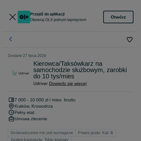
Przejdź do aplikacji
Otwórz
Otwieraj OLX jednym tapnięciem
Dodane
27 lipca 2026
Kierowca/Taksówkarz na
samochodzie służbowym, zarobki
do 10 tys/mies
Udriver
Dowiedz się więcej
7 000 - 10 000 zł / mies. brutto
Kraków
, Krowodrza
Pełny etat
Umowa zlecenie
Doświadczenie nie jest wymagane
Prawo jazdy: Kat. B
Zasięg transportu: Tylko krajowy