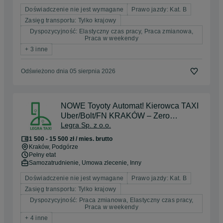
Doświadczenie nie jest wymagane
Prawo jazdy: Kat. B
Zasięg transportu: Tylko krajowy
Dyspozycyjność: Elastyczny czas pracy, Praca zmianowa,
Praca w weekendy
+ 3 inne
Odświeżono dnia 05 sierpnia 2026
NOWE Toyoty Automat! Kierowca TAXI
Uber/Bolt/FN KRAKÓW – Zero
Legra Sp. z o.o.
kosztów!
1 500 - 15 500 zł / mies. brutto
Kraków
, Podgórze
Pełny etat
Samozatrudnienie, Umowa zlecenie, Inny
Doświadczenie nie jest wymagane
Prawo jazdy: Kat. B
Zasięg transportu: Tylko krajowy
Dyspozycyjność: Praca zmianowa, Elastyczny czas pracy,
Praca w weekendy
+ 4 inne