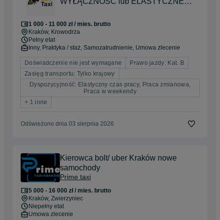
WYŁĄCZNOŚĆ lub ELASTYCZNE
godziny | NAJLEPSZA oferta | 65% - 70
% dla Ciebie
1 000 - 11 000 zł / mies. brutto
Kraków
, Krowodrza
Pełny etat
Inny, Praktyka / staż, Samozatrudnienie, Umowa zlecenie
Doświadczenie nie jest wymagane
Prawo jazdy: Kat. B
Zasięg transportu: Tylko krajowy
Dyspozycyjność: Elastyczny czas pracy, Praca zmianowa,
Praca w weekendy
+ 1 inne
Odświeżono dnia 03 sierpnia 2026
Kierowca bolt/ uber Kraków nowe
samochody
Prime taxi
5 000 - 16 000 zł / mies. brutto
Kraków
, Zwierzyniec
Niepełny etat
Umowa zlecenie