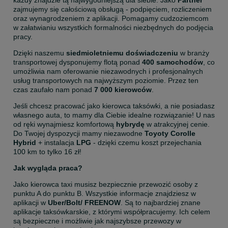
każdy znajdzie tą najwygodniejszą dla siebie. Jako 
Partner
zajmujemy się całościową obsługą - podpięciem, rozliczeniem 
oraz wynagrodzeniem z aplikacji. Pomagamy cudzoziemcom 
w załatwianiu wszystkich formalności niezbędnych do podjęcia 
pracy. 
Dzięki naszemu 
siedmioletniemu
doświadczeniu
 w branży 
transportowej dysponujemy flotą ponad 
400 samochodów
, co 
umożliwia nam oferowanie niezawodnych i profesjonalnych 
usług transportowych na najwyższym poziomie. Przez ten 
czas zaufało nam ponad 
7 000 kierowców
. 
Jeśli chcesz pracować jako kierowca taksówki, a nie posiadasz 
własnego auta, to mamy dla Ciebie idealne rozwiązanie! U nas 
od ręki wynajmiesz komfortową 
hybrydę
 w atrakcyjnej cenie. 
Do Twojej dyspozycji mamy niezawodne 
Toyoty Corolle 
Hybrid
 + instalacja 
LPG
 - dzięki czemu koszt przejechania 
100 km to tylko 16 zł!   
Jak wygląda praca?
Jako kierowca taxi musisz bezpiecznie przewozić osoby z 
punktu A do punktu B. Wszystkie informacje znajdziesz w 
aplikacji w 
Uber/Bolt/ FREENOW
. Są to najbardziej znane 
aplikacje taksówkarskie, z którymi współpracujemy. Ich celem 
są bezpieczne i możliwie jak najszybsze przewozy w 