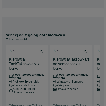
Więcej od tego ogłoszeniodawcy
Zobacz wszystkie
Kierowca
Kierowca/Taksówkarz
Kier
Taxi/Taksówkarz z
na samochodzie
na s
Udriver
Udriver
Udriv
własnym autem -
służbowym, zarobki
służ
praca od zaraz,
do 10 tys/mies
do 10
7 000 - 10 000 zł / mies.
7 000 - 10 000 zł / mies.
7 00
kierowca kat B, praca
brutto
brutto
bru
Piotrków Trybunalski
Warszawa
, Bemowo
Wro
Bolt/Uber/Freenow
Praca dodatkowa
Pełny etat
Pełn
Samozatrudnienie,
Umowa zlecenie
Umo
Umowa zlecenie
Odświeżono dnia 27 lipca
Odświeżono dnia 27 lipca
Odświe