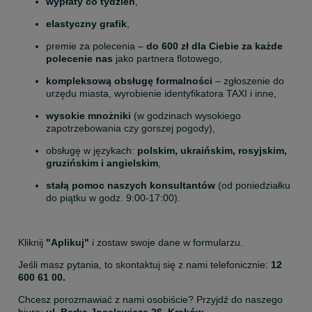
wypłaty co tydzień
, 
elastyczny grafik
, 
premie za polecenia – 
do 600 zł dla Ciebie za każde 
polecenie nas
 jako partnera flotowego, 
kompleksową obsługę formalności
 – zgłoszenie do 
urzędu miasta, wyrobienie identyfikatora TAXI i inne, 
wysokie mnożniki
 (w godzinach wysokiego 
zapotrzebowania czy gorszej pogody), 
obsługę w językach: 
polskim, ukraińskim, rosyjskim, 
gruzińskim i angielskim
, 
stałą pomoc naszych konsultantów
 (od poniedziałku 
do piątku w godz. 9:00-17:00). 
Kliknij 
"Aplikuj"
 i zostaw swoje dane w formularzu. 
Jeśli masz pytania, to skontaktuj się z nami telefonicznie: 
12 
600 61 00.
Chcesz porozmawiać z nami osobiście? Przyjdź do naszego 