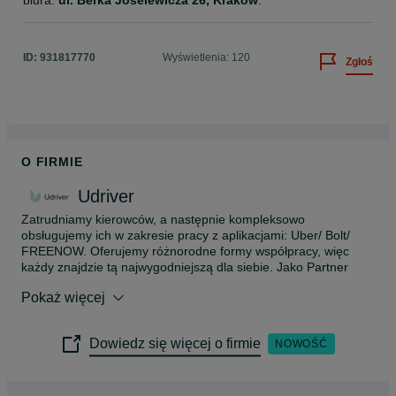
biura: 
ul. Berka Joselewicza 26, Kraków
. 
ID:
931817770
Wyświetlenia: 120
Zgłoś
O FIRMIE
Udriver
Zatrudniamy kierowców, a następnie kompleksowo 
obsługujemy ich w zakresie pracy z aplikacjami: Uber/ Bolt/ 
FREENOW. Oferujemy różnorodne formy współpracy, więc 
każdy znajdzie tą najwygodniejszą dla siebie. Jako Partner 
zajmujemy się całościową obsługą - podpięciem, rozliczeniem 
Pokaż więcej
oraz wynagrodzeniem z aplikacji. Pomagamy cudzoziemcom w 
załatwianiu wszystkich formalności niezbędnych do podjęcia 
pracy.  

Dowiedz się więcej o firmie
NOWOŚĆ
Spokojnie, wszystko wyjaśnimy i pomożemy w formalnościach 
– w Udriver robimy to na co dzień od 7 lat. Przez ten czas 
zaufało nam ponad 7 000 kierowców.