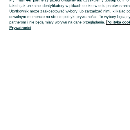
My i nasi
447
partnerzy przechowujemy lub uzyskujemy dostęp do infor
takich jak unikalne identyfikatory w plikach cookie w celu przetwarzan
Użytkownik może zaakceptować wybory lub zarządzać nimi, klikając po
dowolnym momencie na stronie polityki prywatności. Te wybory będą 
partnerom i nie będą miały wpływu na dane przeglądania.
Polityka coo
Prywatności
Aplikacje mobilne OLX.pl
Pomoc
Wyróżnione ogłoszenia
Oferta dla firm
Blog
Regulamin
Polityka prywatności
Reklama
Informacja o realizowanej strategii podatkowej