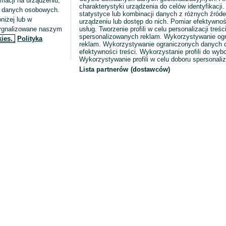
macji na urządzeniu,
charakterystyki urządzenia do celów identyfikacji
ia danych osobowych.
statystyce lub kombinacji danych z różnych źróde
niżej lub w
urządzeniu lub dostęp do nich. Pomiar efektywnoś
sygnalizowane naszym
usług. Tworzenie profili w celu personalizacji treści
spersonalizowanych reklam. Wykorzystywanie og
kies,
Polityka
reklam. Wykorzystywanie ograniczonych danych d
efektywności treści. Wykorzystanie profili do wy
Wykorzystywanie profili w celu doboru spersonali
Lista partnerów (dostawców)