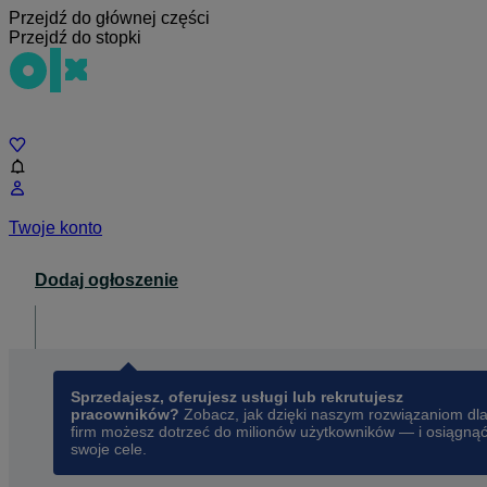
Przejdź do głównej części
Przejdź do stopki
Czat
Twoje konto
Dodaj ogłoszenie
Dla biznesu
opens in a new tab
Sprzedajesz, oferujesz usługi lub rekrutujesz
pracowników?
Zobacz, jak dzięki naszym rozwiązaniom dl
firm możesz dotrzeć do milionów użytkowników — i osiągną
swoje cele.