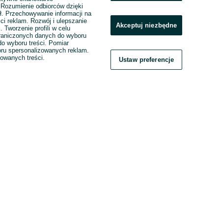
. Rozumienie odbiorców dzięki
ł. Przechowywanie informacji na
ci reklam. Rozwój i ulepszanie
Akceptuj niezbędne
. Tworzenie profili w celu
raniczonych danych do wyboru
o wyboru treści. Pomiar
boru spersonalizowanych reklam.
zowanych treści.
Ustaw preferencje