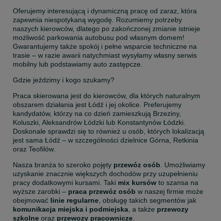
Oferujemy interesującą i dynamiczną pracę od zaraz, która 
zapewnia niespotykaną wygodę. Rozumiemy potrzeby 
naszych kierowców, dlatego po zakończonej zmianie istnieje 
możliwość parkowania autobusu pod własnym domem! 
Gwarantujemy także spokój i pełne wsparcie techniczne na 
trasie – w razie awarii natychmiast wysyłamy własny serwis 
mobilny lub podstawiamy auto zastępcze.
Gdzie jeździmy i kogo szukamy?
Praca skierowana jest do kierowców, dla których naturalnym 
obszarem działania jest Łódź i jej okolice. Preferujemy 
kandydatów, którzy na co dzień zamieszkują Brzeziny, 
Koluszki, Aleksandrów Łódzki lub Konstantynów Łódzki. 
Doskonale sprawdzi się to również u osób, których lokalizacją 
jest sama Łódź – w szczególności dzielnice Górna, Retkinia 
oraz Teofilów.
Nasza branża to szeroko pojęty 
przewóz osób
. Umożliwiamy 
uzyskanie znacznie większych dochodów przy uzupełnieniu 
pracy dodatkowymi kursami. Taki 
mix kursów
 to szansa na 
wyższe zarobki – 
praca przewóz osób
 w naszej firmie może 
obejmować 
linie regularne
, obsługę takich segmentów jak 
komunikacja miejska i podmiejska
, a także 
przewozy 
szkolne
 oraz 
przewozy pracownicze
.