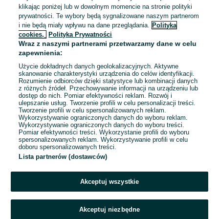
Praca Kierowca dzień Uber Bolt Łódź –
klikając poniżej lub w dowolnym momencie na stronie polityki
Do 60% dla Ciebie 7000zł+ | 3000 zł
prywatności. Te wybory będą sygnalizowane naszym partnerom
MasterTaxi.pl / Master Investment Sp. z o.o.
welcome bonus + 350 zł zwrot badania
i nie będą miały wpływu na dane przeglądania.
Polityka
+ codzienne wypłaty zł | start 24h
cookies,
Polityka Prywatności
7 000 - 15 000 zł / mies. brutto
Wraz z naszymi partnerami przetwarzamy dane w celu
Łódź
, Bałuty
Pełny etat
zapewnienia:
Inny, Praktyka / staż, Samozatrudnienie, Umowa zlecenie
Użycie dokładnych danych geolokalizacyjnych. Aktywne
skanowanie charakterystyki urządzenia do celów identyfikacji.
Specjalne wymagania: Status studenta
Rozumienie odbiorców dzięki statystyce lub kombinacji danych
Doświadczenie nie jest wymagane
Prawo jazdy: Kat. B
z różnych źródeł. Przechowywanie informacji na urządzeniu lub
dostęp do nich. Pomiar efektywności reklam. Rozwój i
Zasięg transportu: Tylko krajowy
+ 2 inne
ulepszanie usług. Tworzenie profili w celu personalizacji treści.
Tworzenie profili w celu spersonalizowanych reklam.
Wykorzystywanie ograniczonych danych do wyboru reklam.
Odświeżono dnia 07 sierpnia 2026
Wykorzystywanie ograniczonych danych do wyboru treści.
Pomiar efektywności treści. Wykorzystanie profili do wyboru
spersonalizowanych reklam. Wykorzystywanie profili w celu
doboru spersonalizowanych treści.
Lista partnerów (dostawców)
Strona główna
Praca
Kierowca
Kierowca - Łódzkie
Kierowca - Łódź
Kierowca - Bałuty
Akceptuj wszystkie
KATEGORIA
Akceptuj niezbędne