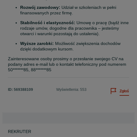
Rozwój zawodowy:
 Udział w szkoleniach w pełni 
finansowanych przez firmę.
Stabilność i elastyczność:
 Umowę o pracę (bądź inne 
rodzaje umów, dogodne dla pracownika – jesteśmy 
otwarci i warunki pozostają do ustalenia).
Wyższe zarobki:
 Możliwość zwiększenia dochodów 
dzięki dodatkowym kursom.
Zainteresowane osoby prosimy o przesłanie swojego CV na 
podany adres e-mail lub o kontakt telefoniczny pod numerem 
50*******85, 88*******85
ID:
569388109
Wyświetlenia: 553
Zgłoś
REKRUTER