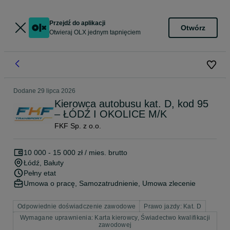
Przejdź do aplikacji
Otwórz
Otwieraj OLX jednym tapnięciem
Dodane
29 lipca 2026
Kierowca autobusu kat. D, kod 95
– ŁÓDŹ I OKOLICE M/K
FKF Sp. z o.o.
10 000 - 15 000 zł / mies. brutto
Łódź
, Bałuty
Pełny etat
Umowa o pracę, Samozatrudnienie, Umowa zlecenie
Odpowiednie doświadczenie zawodowe
Prawo jazdy: Kat. D
Wymagane uprawnienia: Karta kierowcy, Świadectwo kwalifikacji
zawodowej