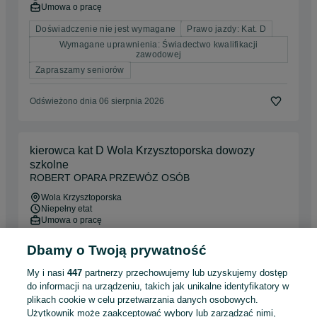
Umowa o pracę
Doświadczenie nie jest wymagane
Prawo jazdy: Kat. D
Wymagane uprawnienia: Świadectwo kwalifikacji
zawodowej
Zapraszamy seniorów
Odświeżono dnia 06 sierpnia 2026
kierowca kat D Wola Krzysztoporska dowozy
szkolne
ROBERT OPARA PRZEWÓZ OSÓB
Wola Krzysztoporska
Niepełny etat
Umowa o pracę
Doświadczenie nie jest wymagane
Prawo jazdy: Kat. D
Dbamy o Twoją prywatność
My i nasi
447
partnerzy przechowujemy lub uzyskujemy dostęp
07 sierpnia 2026
do informacji na urządzeniu, takich jak unikalne identyfikatory w
plikach cookie w celu przetwarzania danych osobowych.
Użytkownik może zaakceptować wybory lub zarządzać nimi,