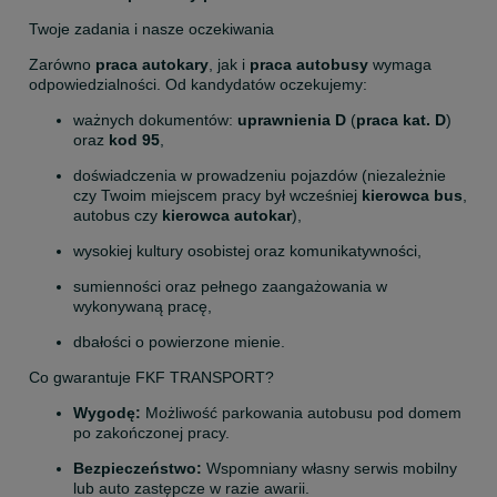
Twoje zadania i nasze oczekiwania
Zarówno 
praca autokary
, jak i 
praca autobusy
 wymaga 
odpowiedzialności. Od kandydatów oczekujemy:
ważnych dokumentów: 
uprawnienia D
 (
praca kat. D
) 
oraz 
kod 95
,
doświadczenia w prowadzeniu pojazdów (niezależnie 
czy Twoim miejscem pracy był wcześniej 
kierowca bus
, 
autobus czy 
kierowca autokar
),
wysokiej kultury osobistej oraz komunikatywności,
sumienności oraz pełnego zaangażowania w 
wykonywaną pracę,
dbałości o powierzone mienie.
Co gwarantuje FKF TRANSPORT?
Wygodę:
 Możliwość parkowania autobusu pod domem 
po zakończonej pracy.
Bezpieczeństwo:
 Wspomniany własny serwis mobilny 
lub auto zastępcze w razie awarii.