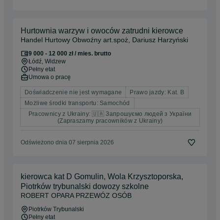
Hurtownia warzyw i owoców zatrudni kierowce
Handel Hurtowy Obwoźny art.spoż, Dariusz Harzyński
9 000 - 12 000 zł / mies. brutto
Łódź
, Widzew
Pełny etat
Umowa o pracę
Doświadczenie nie jest wymagane
Prawo jazdy: Kat. B
Możliwe środki transportu: Samochód
Pracownicy z Ukrainy: 🇺🇦 Запрошуємо людей з України
(Zapraszamy pracowników z Ukrainy)
Odświeżono dnia 07 sierpnia 2026
kierowca kat D Gomulin, Wola Krzysztoporska,
Piotrków trybunalski dowozy szkolne
ROBERT OPARA PRZEWÓZ OSÓB
Piotrków Trybunalski
Pełny etat