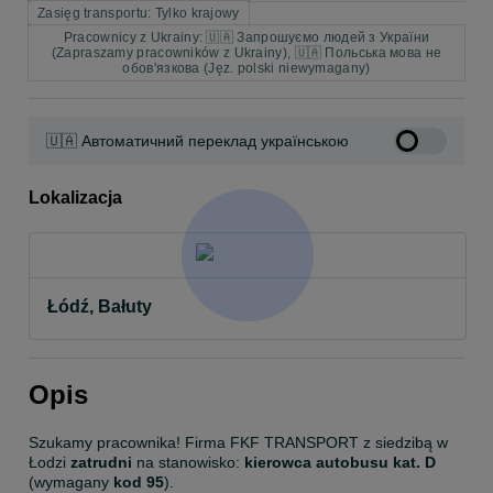
Zasięg transportu: Tylko krajowy
Pracownicy z Ukrainy: 🇺🇦 Запрошуємо людей з України
(Zapraszamy pracowników z Ukrainy), 🇺🇦 Польська мова не
обов'язкова (Jęz. polski niewymagany)
🇺🇦 Автоматичний переклад українською
Lokalizacja
Łódź, Bałuty
Opis
Szukamy pracownika! Firma FKF TRANSPORT z siedzibą w 
Łodzi 
zatrudni
 na stanowisko: 
kierowca autobusu kat. D
(wymagany 
kod 95
).