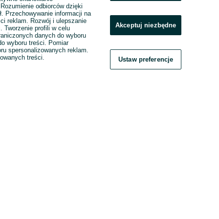
. Rozumienie odbiorców dzięki
ł. Przechowywanie informacji na
ci reklam. Rozwój i ulepszanie
Akceptuj niezbędne
. Tworzenie profili w celu
raniczonych danych do wyboru
o wyboru treści. Pomiar
boru spersonalizowanych reklam.
zowanych treści.
Ustaw preferencje