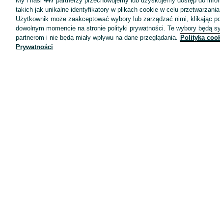
My i nasi
447
partnerzy przechowujemy lub uzyskujemy dostęp do infor
takich jak unikalne identyfikatory w plikach cookie w celu przetwarzan
Użytkownik może zaakceptować wybory lub zarządzać nimi, klikając po
dowolnym momencie na stronie polityki prywatności. Te wybory będą 
partnerom i nie będą miały wpływu na dane przeglądania.
Polityka coo
Prywatności
Aplikacje mobilne OLX.pl
Pomoc
Wyróżnione ogłoszenia
Oferta dla firm
Blog
Regulamin
Polityka prywatności
Reklama
Informacja o realizowanej strategii podatkowej