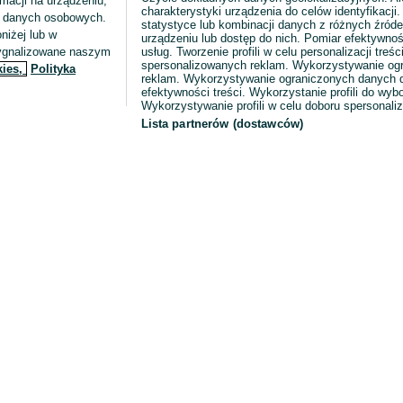
macji na urządzeniu,
charakterystyki urządzenia do celów identyfikacji
ia danych osobowych.
statystyce lub kombinacji danych z różnych źróde
niżej lub w
urządzeniu lub dostęp do nich. Pomiar efektywnoś
sygnalizowane naszym
usług. Tworzenie profili w celu personalizacji treści
spersonalizowanych reklam. Wykorzystywanie og
kies,
Polityka
reklam. Wykorzystywanie ograniczonych danych d
efektywności treści. Wykorzystanie profili do wy
Wykorzystywanie profili w celu doboru spersonali
Lista partnerów (dostawców)