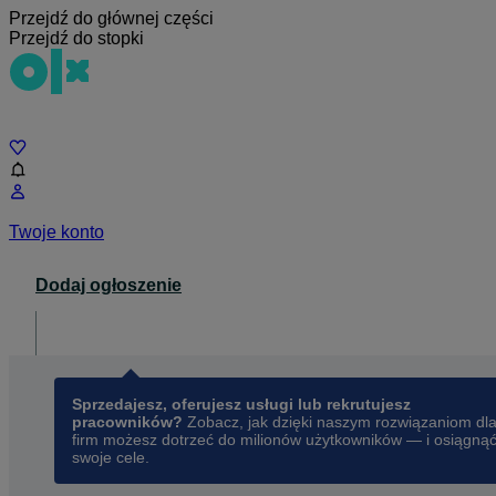
Przejdź do głównej części
Przejdź do stopki
Czat
Twoje konto
Dodaj ogłoszenie
Dla biznesu
opens in a new tab
Sprzedajesz, oferujesz usługi lub rekrutujesz
pracowników?
Zobacz, jak dzięki naszym rozwiązaniom dl
firm możesz dotrzeć do milionów użytkowników — i osiągną
swoje cele.