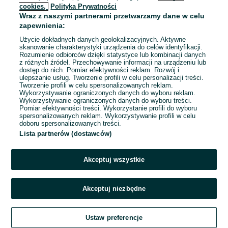
cookies,
Polityka Prywatności
Wraz z naszymi partnerami przetwarzamy dane w celu
To ogłoszenie nie jest już dostępne
zapewnienia:
Użycie dokładnych danych geolokalizacyjnych. Aktywne
skanowanie charakterystyki urządzenia do celów identyfikacji.
Rozumienie odbiorców dzięki statystyce lub kombinacji danych
Przejdź na stronę główną
z różnych źródeł. Przechowywanie informacji na urządzeniu lub
dostęp do nich. Pomiar efektywności reklam. Rozwój i
ulepszanie usług. Tworzenie profili w celu personalizacji treści.
Tworzenie profili w celu spersonalizowanych reklam.
Wykorzystywanie ograniczonych danych do wyboru reklam.
Wykorzystywanie ograniczonych danych do wyboru treści.
Pomiar efektywności treści. Wykorzystanie profili do wyboru
spersonalizowanych reklam. Wykorzystywanie profili w celu
doboru spersonalizowanych treści.
Lista partnerów (dostawców)
Akceptuj wszystkie
Akceptuj niezbędne
Ustaw preferencje