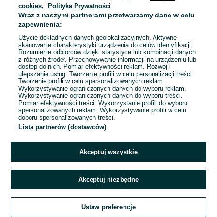
cookies,
Polityka Prywatności
Wraz z naszymi partnerami przetwarzamy dane w celu
To ogłoszenie nie jest już dostępne
zapewnienia:
Użycie dokładnych danych geolokalizacyjnych. Aktywne
skanowanie charakterystyki urządzenia do celów identyfikacji.
Rozumienie odbiorców dzięki statystyce lub kombinacji danych
Przejdź na stronę główną
z różnych źródeł. Przechowywanie informacji na urządzeniu lub
dostęp do nich. Pomiar efektywności reklam. Rozwój i
ulepszanie usług. Tworzenie profili w celu personalizacji treści.
Tworzenie profili w celu spersonalizowanych reklam.
Wykorzystywanie ograniczonych danych do wyboru reklam.
Wykorzystywanie ograniczonych danych do wyboru treści.
Pomiar efektywności treści. Wykorzystanie profili do wyboru
spersonalizowanych reklam. Wykorzystywanie profili w celu
doboru spersonalizowanych treści.
Lista partnerów (dostawców)
Akceptuj wszystkie
Akceptuj niezbędne
Ustaw preferencje