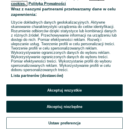
cookies,
Polityka Prywatności
Wraz z naszymi partnerami przetwarzamy dane w celu
To ogłoszenie nie jest już dostępne
zapewnienia:
Użycie dokładnych danych geolokalizacyjnych. Aktywne
skanowanie charakterystyki urządzenia do celów identyfikacji.
Rozumienie odbiorców dzięki statystyce lub kombinacji danych
Przejdź na stronę główną
z różnych źródeł. Przechowywanie informacji na urządzeniu lub
dostęp do nich. Pomiar efektywności reklam. Rozwój i
ulepszanie usług. Tworzenie profili w celu personalizacji treści.
Tworzenie profili w celu spersonalizowanych reklam.
Wykorzystywanie ograniczonych danych do wyboru reklam.
Wykorzystywanie ograniczonych danych do wyboru treści.
Pomiar efektywności treści. Wykorzystanie profili do wyboru
spersonalizowanych reklam. Wykorzystywanie profili w celu
doboru spersonalizowanych treści.
Lista partnerów (dostawców)
Akceptuj wszystkie
Akceptuj niezbędne
Ustaw preferencje