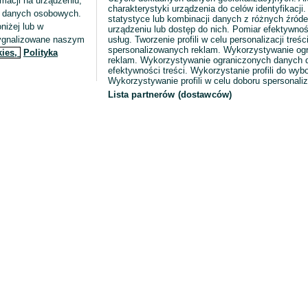
macji na urządzeniu,
charakterystyki urządzenia do celów identyfikacji
ia danych osobowych.
statystyce lub kombinacji danych z różnych źróde
niżej lub w
urządzeniu lub dostęp do nich. Pomiar efektywnoś
sygnalizowane naszym
usług. Tworzenie profili w celu personalizacji treści
spersonalizowanych reklam. Wykorzystywanie og
kies,
Polityka
reklam. Wykorzystywanie ograniczonych danych d
efektywności treści. Wykorzystanie profili do wy
Wykorzystywanie profili w celu doboru spersonali
Lista partnerów (dostawców)