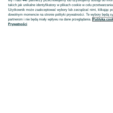
My i nasi
447
partnerzy przechowujemy lub uzyskujemy dostęp do infor
takich jak unikalne identyfikatory w plikach cookie w celu przetwarzan
Użytkownik może zaakceptować wybory lub zarządzać nimi, klikając po
dowolnym momencie na stronie polityki prywatności. Te wybory będą 
partnerom i nie będą miały wpływu na dane przeglądania.
Polityka coo
Prywatności
Aplikacje mobilne OLX.pl
Pomoc
Wyróżnione ogłoszenia
Oferta dla firm
Blog
Regulamin
Polityka prywatności
Reklama
Informacja o realizowanej strategii podatkowej