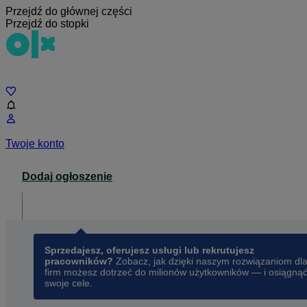
Przejdź do głównej części
Przejdź do stopki
Czat
Twoje konto
Dodaj ogłoszenie
Dla biznesu
opens in a new tab
Sprzedajesz, oferujesz usługi lub rekrutujesz
pracowników?
Zobacz, jak dzięki naszym rozwiązaniom dl
firm możesz dotrzeć do milionów użytkowników — i osiągną
swoje cele.