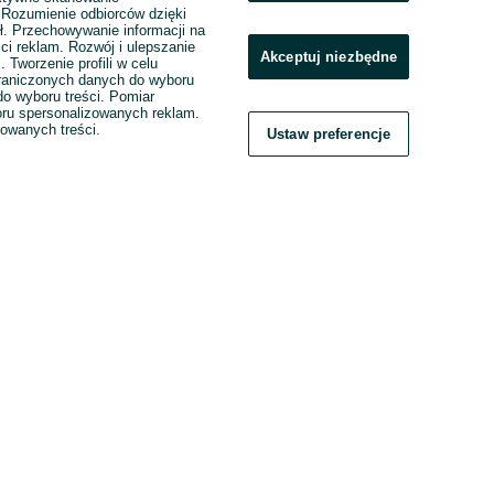
. Rozumienie odbiorców dzięki
ł. Przechowywanie informacji na
ci reklam. Rozwój i ulepszanie
Akceptuj niezbędne
. Tworzenie profili w celu
raniczonych danych do wyboru
o wyboru treści. Pomiar
boru spersonalizowanych reklam.
zowanych treści.
Ustaw preferencje