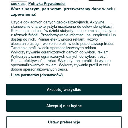
cookies,
Polityka Prywatności
Wraz z naszymi partnerami przetwarzamy dane w celu
To ogłoszenie nie jest już dostępne
zapewnienia:
Użycie dokładnych danych geolokalizacyjnych. Aktywne
skanowanie charakterystyki urządzenia do celów identyfikacji.
Rozumienie odbiorców dzięki statystyce lub kombinacji danych
Przejdź na stronę główną
z różnych źródeł. Przechowywanie informacji na urządzeniu lub
dostęp do nich. Pomiar efektywności reklam. Rozwój i
ulepszanie usług. Tworzenie profili w celu personalizacji treści.
Tworzenie profili w celu spersonalizowanych reklam.
Wykorzystywanie ograniczonych danych do wyboru reklam.
Wykorzystywanie ograniczonych danych do wyboru treści.
Pomiar efektywności treści. Wykorzystanie profili do wyboru
spersonalizowanych reklam. Wykorzystywanie profili w celu
doboru spersonalizowanych treści.
Lista partnerów (dostawców)
Akceptuj wszystkie
Akceptuj niezbędne
Ustaw preferencje