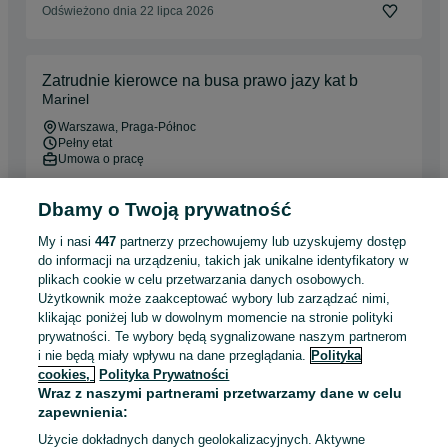
Odświeżono dnia 22 lipca 2026
Zatrudnie kierowce na busa prawo jazy kat b
Marinel
Warszawa
, Praga-Północ
Pełny etat
Umowa o pracę
Doświadczenie nie jest wymagane
Prawo jazdy: Kat. B
Dbamy o Twoją prywatność
Zasięg transportu: Tylko krajowy
Dyspozycyjność: Elastyczny czas pracy
+ 2 inne
My i nasi
447
partnerzy przechowujemy lub uzyskujemy dostęp
do informacji na urządzeniu, takich jak unikalne identyfikatory w
Odświeżono dnia 20 lipca 2026
plikach cookie w celu przetwarzania danych osobowych.
Użytkownik może zaakceptować wybory lub zarządzać nimi,
klikając poniżej lub w dowolnym momencie na stronie polityki
prywatności. Te wybory będą sygnalizowane naszym partnerom
Kierowca międzynarodowy busa kategoria B z
i nie będą miały wpływu na dane przeglądania.
Polityka
tachografem
cookies,
Polityka Prywatności
Wraz z naszymi partnerami przetwarzamy dane w celu
Warszawa
, Rembertów
Pełny etat
zapewnienia:
Umowa o pracę
Użycie dokładnych danych geolokalizacyjnych. Aktywne