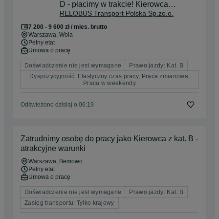
D - płacimy w trakcie! Kierowca
RELOBUS Transport Polska Sp.zo.o.
autobusu ZTM k/m
7 200 - 9 600 zł / mies. brutto
Warszawa
, Wola
Pełny etat
Umowa o pracę
Doświadczenie nie jest wymagane
Prawo jazdy: Kat. B
Dyspozycyjność: Elastyczny czas pracy, Praca zmianowa,
Praca w weekendy
Odświeżono dzisiaj o 06:19
Zatrudnimy osobę do pracy jako Kierowca z kat. B -
atrakcyjne warunki
Warszawa
, Bemowo
Pełny etat
Umowa o pracę
Doświadczenie nie jest wymagane
Prawo jazdy: Kat. B
Zasięg transportu: Tylko krajowy