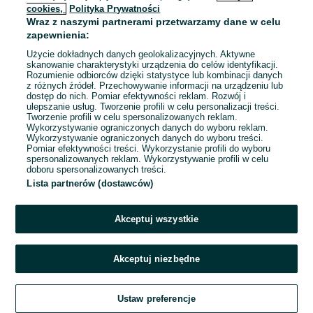
cookies,
Polityka Prywatności
Wraz z naszymi partnerami przetwarzamy dane w celu
To ogłoszenie nie jest już dostępne
zapewnienia:
Użycie dokładnych danych geolokalizacyjnych. Aktywne
skanowanie charakterystyki urządzenia do celów identyfikacji.
Rozumienie odbiorców dzięki statystyce lub kombinacji danych
Przejdź na stronę główną
z różnych źródeł. Przechowywanie informacji na urządzeniu lub
dostęp do nich. Pomiar efektywności reklam. Rozwój i
ulepszanie usług. Tworzenie profili w celu personalizacji treści.
Tworzenie profili w celu spersonalizowanych reklam.
Wykorzystywanie ograniczonych danych do wyboru reklam.
Wykorzystywanie ograniczonych danych do wyboru treści.
Pomiar efektywności treści. Wykorzystanie profili do wyboru
spersonalizowanych reklam. Wykorzystywanie profili w celu
doboru spersonalizowanych treści.
Lista partnerów (dostawców)
Akceptuj wszystkie
Akceptuj niezbędne
Ustaw preferencje