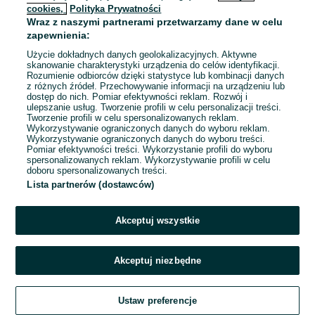
cookies,
Polityka Prywatności
Wraz z naszymi partnerami przetwarzamy dane w celu
To ogłoszenie nie jest już dostępne
zapewnienia:
Użycie dokładnych danych geolokalizacyjnych. Aktywne
skanowanie charakterystyki urządzenia do celów identyfikacji.
Rozumienie odbiorców dzięki statystyce lub kombinacji danych
Przejdź na stronę główną
z różnych źródeł. Przechowywanie informacji na urządzeniu lub
dostęp do nich. Pomiar efektywności reklam. Rozwój i
ulepszanie usług. Tworzenie profili w celu personalizacji treści.
Tworzenie profili w celu spersonalizowanych reklam.
Wykorzystywanie ograniczonych danych do wyboru reklam.
Wykorzystywanie ograniczonych danych do wyboru treści.
Pomiar efektywności treści. Wykorzystanie profili do wyboru
spersonalizowanych reklam. Wykorzystywanie profili w celu
doboru spersonalizowanych treści.
Lista partnerów (dostawców)
Akceptuj wszystkie
Akceptuj niezbędne
Ustaw preferencje