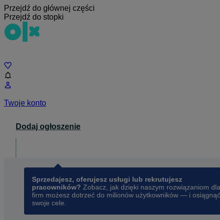
Przejdź do głównej części
Przejdź do stopki
Czat
Twoje konto
Dodaj ogłoszenie
Dla biznesu
opens in a new tab
Sprzedajesz, oferujesz usługi lub rekrutujesz
pracowników?
Zobacz, jak dzięki naszym rozwiązaniom dl
firm możesz dotrzeć do milionów użytkowników — i osiągną
swoje cele.