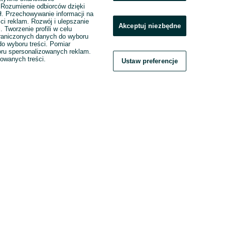
. Rozumienie odbiorców dzięki
ł. Przechowywanie informacji na
ci reklam. Rozwój i ulepszanie
Akceptuj niezbędne
. Tworzenie profili w celu
raniczonych danych do wyboru
o wyboru treści. Pomiar
boru spersonalizowanych reklam.
zowanych treści.
Ustaw preferencje