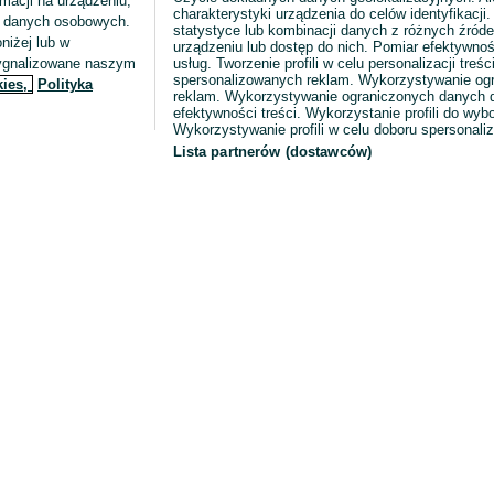
macji na urządzeniu,
charakterystyki urządzenia do celów identyfikacji
ia danych osobowych.
statystyce lub kombinacji danych z różnych źróde
niżej lub w
urządzeniu lub dostęp do nich. Pomiar efektywnoś
sygnalizowane naszym
usług. Tworzenie profili w celu personalizacji treści
spersonalizowanych reklam. Wykorzystywanie og
kies,
Polityka
reklam. Wykorzystywanie ograniczonych danych d
efektywności treści. Wykorzystanie profili do wy
Wykorzystywanie profili w celu doboru spersonali
Lista partnerów (dostawców)