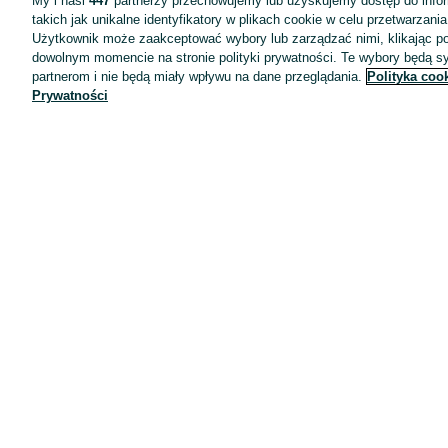
My i nasi
447
partnerzy przechowujemy lub uzyskujemy dostęp do infor
takich jak unikalne identyfikatory w plikach cookie w celu przetwarzan
Użytkownik może zaakceptować wybory lub zarządzać nimi, klikając po
dowolnym momencie na stronie polityki prywatności. Te wybory będą 
partnerom i nie będą miały wpływu na dane przeglądania.
Polityka coo
Prywatności
Aplikacje mobilne OLX.pl
Pomoc
Wyróżnione ogłoszenia
Oferta dla firm
Blog
Regulamin
Polityka prywatności
Reklama
Informacja o realizowanej strategii podatkowej