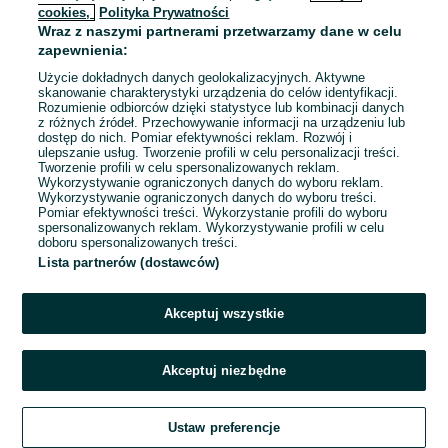
cookies,
Polityka Prywatności
Wraz z naszymi partnerami przetwarzamy dane w celu
To ogłoszenie nie jest już dostępne
zapewnienia:
Użycie dokładnych danych geolokalizacyjnych. Aktywne
skanowanie charakterystyki urządzenia do celów identyfikacji.
Rozumienie odbiorców dzięki statystyce lub kombinacji danych
Przejdź na stronę główną
z różnych źródeł. Przechowywanie informacji na urządzeniu lub
dostęp do nich. Pomiar efektywności reklam. Rozwój i
ulepszanie usług. Tworzenie profili w celu personalizacji treści.
Tworzenie profili w celu spersonalizowanych reklam.
Wykorzystywanie ograniczonych danych do wyboru reklam.
Wykorzystywanie ograniczonych danych do wyboru treści.
Pomiar efektywności treści. Wykorzystanie profili do wyboru
spersonalizowanych reklam. Wykorzystywanie profili w celu
doboru spersonalizowanych treści.
Lista partnerów (dostawców)
Akceptuj wszystkie
Akceptuj niezbędne
Ustaw preferencje