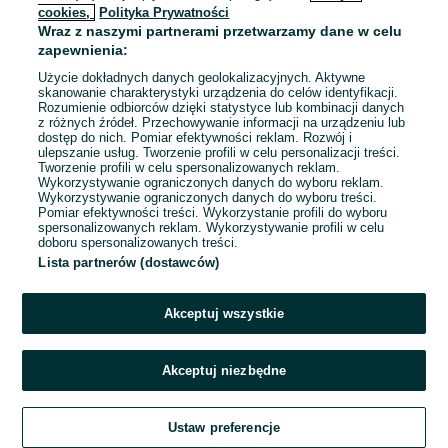
cookies,
Polityka Prywatności
Wraz z naszymi partnerami przetwarzamy dane w celu
To ogłoszenie nie jest już dostępne
zapewnienia:
Użycie dokładnych danych geolokalizacyjnych. Aktywne
skanowanie charakterystyki urządzenia do celów identyfikacji.
Rozumienie odbiorców dzięki statystyce lub kombinacji danych
Przejdź na stronę główną
z różnych źródeł. Przechowywanie informacji na urządzeniu lub
dostęp do nich. Pomiar efektywności reklam. Rozwój i
ulepszanie usług. Tworzenie profili w celu personalizacji treści.
Tworzenie profili w celu spersonalizowanych reklam.
Wykorzystywanie ograniczonych danych do wyboru reklam.
Wykorzystywanie ograniczonych danych do wyboru treści.
Pomiar efektywności treści. Wykorzystanie profili do wyboru
spersonalizowanych reklam. Wykorzystywanie profili w celu
doboru spersonalizowanych treści.
Lista partnerów (dostawców)
Akceptuj wszystkie
Akceptuj niezbędne
Ustaw preferencje