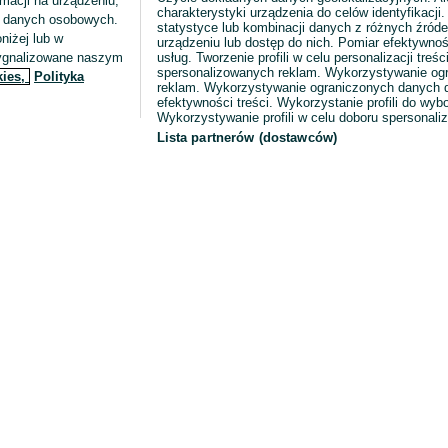
macji na urządzeniu,
charakterystyki urządzenia do celów identyfikacji
ia danych osobowych.
statystyce lub kombinacji danych z różnych źróde
niżej lub w
urządzeniu lub dostęp do nich. Pomiar efektywnoś
sygnalizowane naszym
usług. Tworzenie profili w celu personalizacji treści
spersonalizowanych reklam. Wykorzystywanie og
kies,
Polityka
reklam. Wykorzystywanie ograniczonych danych d
efektywności treści. Wykorzystanie profili do wy
Wykorzystywanie profili w celu doboru spersonali
Lista partnerów (dostawców)