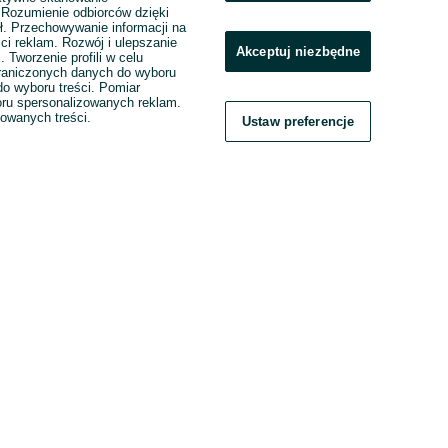
. Rozumienie odbiorców dzięki
ł. Przechowywanie informacji na
ci reklam. Rozwój i ulepszanie
Akceptuj niezbędne
. Tworzenie profili w celu
raniczonych danych do wyboru
o wyboru treści. Pomiar
boru spersonalizowanych reklam.
zowanych treści.
Ustaw preferencje