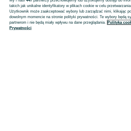
My i nasi
447
partnerzy przechowujemy lub uzyskujemy dostęp do infor
takich jak unikalne identyfikatory w plikach cookie w celu przetwarzan
Użytkownik może zaakceptować wybory lub zarządzać nimi, klikając po
dowolnym momencie na stronie polityki prywatności. Te wybory będą 
partnerom i nie będą miały wpływu na dane przeglądania.
Polityka coo
Prywatności
Aplikacje mobilne OLX.pl
Pomoc
Wyróżnione ogłoszenia
Oferta dla firm
Blog
Regulamin
Polityka prywatności
Reklama
Informacja o realizowanej strategii podatkowej