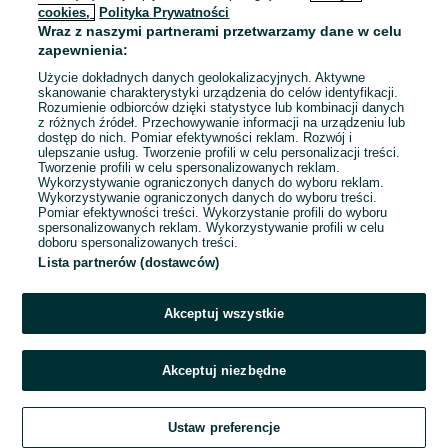
cookies,
Polityka Prywatności
Wraz z naszymi partnerami przetwarzamy dane w celu
To ogłoszenie nie jest już dostępne
zapewnienia:
Użycie dokładnych danych geolokalizacyjnych. Aktywne
skanowanie charakterystyki urządzenia do celów identyfikacji.
Rozumienie odbiorców dzięki statystyce lub kombinacji danych
Przejdź na stronę główną
z różnych źródeł. Przechowywanie informacji na urządzeniu lub
dostęp do nich. Pomiar efektywności reklam. Rozwój i
ulepszanie usług. Tworzenie profili w celu personalizacji treści.
Tworzenie profili w celu spersonalizowanych reklam.
Wykorzystywanie ograniczonych danych do wyboru reklam.
Wykorzystywanie ograniczonych danych do wyboru treści.
Pomiar efektywności treści. Wykorzystanie profili do wyboru
spersonalizowanych reklam. Wykorzystywanie profili w celu
doboru spersonalizowanych treści.
Lista partnerów (dostawców)
Akceptuj wszystkie
Akceptuj niezbędne
Ustaw preferencje