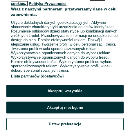
cookies,
Polityka Prywatności
Wraz z naszymi partnerami przetwarzamy dane w celu
To ogłoszenie nie jest już dostępne
zapewnienia:
Użycie dokładnych danych geolokalizacyjnych. Aktywne
skanowanie charakterystyki urządzenia do celów identyfikacji.
Rozumienie odbiorców dzięki statystyce lub kombinacji danych
Przejdź na stronę główną
z różnych źródeł. Przechowywanie informacji na urządzeniu lub
dostęp do nich. Pomiar efektywności reklam. Rozwój i
ulepszanie usług. Tworzenie profili w celu personalizacji treści.
Tworzenie profili w celu spersonalizowanych reklam.
Wykorzystywanie ograniczonych danych do wyboru reklam.
Wykorzystywanie ograniczonych danych do wyboru treści.
Pomiar efektywności treści. Wykorzystanie profili do wyboru
spersonalizowanych reklam. Wykorzystywanie profili w celu
doboru spersonalizowanych treści.
Lista partnerów (dostawców)
Akceptuj wszystkie
Akceptuj niezbędne
Ustaw preferencje