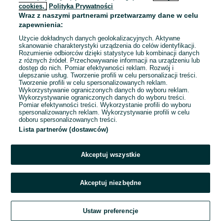
cookies,
Polityka Prywatności
Wraz z naszymi partnerami przetwarzamy dane w celu
To ogłoszenie nie jest już dostępne
zapewnienia:
Użycie dokładnych danych geolokalizacyjnych. Aktywne
skanowanie charakterystyki urządzenia do celów identyfikacji.
Rozumienie odbiorców dzięki statystyce lub kombinacji danych
Przejdź na stronę główną
z różnych źródeł. Przechowywanie informacji na urządzeniu lub
dostęp do nich. Pomiar efektywności reklam. Rozwój i
ulepszanie usług. Tworzenie profili w celu personalizacji treści.
Tworzenie profili w celu spersonalizowanych reklam.
Wykorzystywanie ograniczonych danych do wyboru reklam.
Wykorzystywanie ograniczonych danych do wyboru treści.
Pomiar efektywności treści. Wykorzystanie profili do wyboru
spersonalizowanych reklam. Wykorzystywanie profili w celu
doboru spersonalizowanych treści.
Lista partnerów (dostawców)
Akceptuj wszystkie
Akceptuj niezbędne
Ustaw preferencje