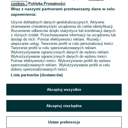
cookies,
Polityka Prywatności
Wraz z naszymi partnerami przetwarzamy dane w celu
To ogłoszenie nie jest już dostępne
zapewnienia:
Użycie dokładnych danych geolokalizacyjnych. Aktywne
skanowanie charakterystyki urządzenia do celów identyfikacji.
Rozumienie odbiorców dzięki statystyce lub kombinacji danych
Przejdź na stronę główną
z różnych źródeł. Przechowywanie informacji na urządzeniu lub
dostęp do nich. Pomiar efektywności reklam. Rozwój i
ulepszanie usług. Tworzenie profili w celu personalizacji treści.
Tworzenie profili w celu spersonalizowanych reklam.
Wykorzystywanie ograniczonych danych do wyboru reklam.
Wykorzystywanie ograniczonych danych do wyboru treści.
Pomiar efektywności treści. Wykorzystanie profili do wyboru
spersonalizowanych reklam. Wykorzystywanie profili w celu
doboru spersonalizowanych treści.
Lista partnerów (dostawców)
Akceptuj wszystkie
Akceptuj niezbędne
Ustaw preferencje