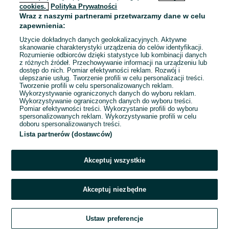
cookies,
Polityka Prywatności
Wraz z naszymi partnerami przetwarzamy dane w celu
To ogłoszenie nie jest już dostępne
zapewnienia:
Użycie dokładnych danych geolokalizacyjnych. Aktywne
skanowanie charakterystyki urządzenia do celów identyfikacji.
Rozumienie odbiorców dzięki statystyce lub kombinacji danych
Przejdź na stronę główną
z różnych źródeł. Przechowywanie informacji na urządzeniu lub
dostęp do nich. Pomiar efektywności reklam. Rozwój i
ulepszanie usług. Tworzenie profili w celu personalizacji treści.
Tworzenie profili w celu spersonalizowanych reklam.
Wykorzystywanie ograniczonych danych do wyboru reklam.
Wykorzystywanie ograniczonych danych do wyboru treści.
Pomiar efektywności treści. Wykorzystanie profili do wyboru
spersonalizowanych reklam. Wykorzystywanie profili w celu
doboru spersonalizowanych treści.
Lista partnerów (dostawców)
Akceptuj wszystkie
Akceptuj niezbędne
Ustaw preferencje