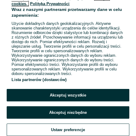
cookies,
Polityka Prywatności
Wraz z naszymi partnerami przetwarzamy dane w celu
To ogłoszenie nie jest już dostępne
zapewnienia:
Użycie dokładnych danych geolokalizacyjnych. Aktywne
skanowanie charakterystyki urządzenia do celów identyfikacji.
Rozumienie odbiorców dzięki statystyce lub kombinacji danych
Przejdź na stronę główną
z różnych źródeł. Przechowywanie informacji na urządzeniu lub
dostęp do nich. Pomiar efektywności reklam. Rozwój i
ulepszanie usług. Tworzenie profili w celu personalizacji treści.
Tworzenie profili w celu spersonalizowanych reklam.
Wykorzystywanie ograniczonych danych do wyboru reklam.
Wykorzystywanie ograniczonych danych do wyboru treści.
Pomiar efektywności treści. Wykorzystanie profili do wyboru
spersonalizowanych reklam. Wykorzystywanie profili w celu
doboru spersonalizowanych treści.
Lista partnerów (dostawców)
Akceptuj wszystkie
Akceptuj niezbędne
Ustaw preferencje