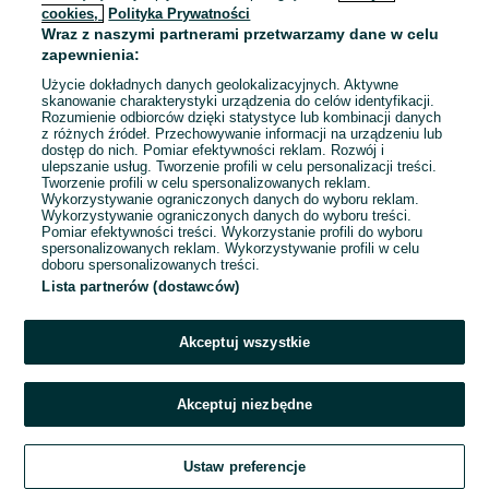
cookies,
Polityka Prywatności
Wraz z naszymi partnerami przetwarzamy dane w celu
To ogłoszenie nie jest już dostępne
zapewnienia:
Użycie dokładnych danych geolokalizacyjnych. Aktywne
skanowanie charakterystyki urządzenia do celów identyfikacji.
Rozumienie odbiorców dzięki statystyce lub kombinacji danych
Przejdź na stronę główną
z różnych źródeł. Przechowywanie informacji na urządzeniu lub
dostęp do nich. Pomiar efektywności reklam. Rozwój i
ulepszanie usług. Tworzenie profili w celu personalizacji treści.
Tworzenie profili w celu spersonalizowanych reklam.
Wykorzystywanie ograniczonych danych do wyboru reklam.
Wykorzystywanie ograniczonych danych do wyboru treści.
Pomiar efektywności treści. Wykorzystanie profili do wyboru
spersonalizowanych reklam. Wykorzystywanie profili w celu
doboru spersonalizowanych treści.
Lista partnerów (dostawców)
Akceptuj wszystkie
Akceptuj niezbędne
Ustaw preferencje