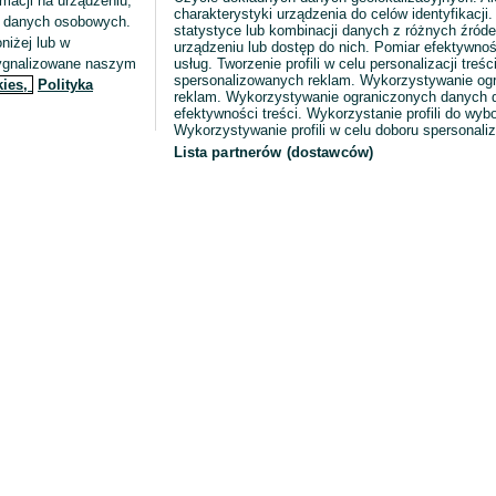
macji na urządzeniu,
charakterystyki urządzenia do celów identyfikacji
ia danych osobowych.
statystyce lub kombinacji danych z różnych źróde
niżej lub w
urządzeniu lub dostęp do nich. Pomiar efektywnoś
sygnalizowane naszym
usług. Tworzenie profili w celu personalizacji treści
spersonalizowanych reklam. Wykorzystywanie og
kies,
Polityka
reklam. Wykorzystywanie ograniczonych danych d
efektywności treści. Wykorzystanie profili do wy
Wykorzystywanie profili w celu doboru spersonali
Lista partnerów (dostawców)