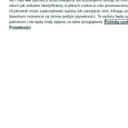
My i nasi
447
partnerzy przechowujemy lub uzyskujemy dostęp do infor
takich jak unikalne identyfikatory w plikach cookie w celu przetwarzan
Użytkownik może zaakceptować wybory lub zarządzać nimi, klikając po
dowolnym momencie na stronie polityki prywatności. Te wybory będą 
partnerom i nie będą miały wpływu na dane przeglądania.
Polityka coo
Prywatności
Aplikacje mobilne OLX.pl
Pomoc
Wyróżnione ogłoszenia
Oferta dla firm
Blog
Regulamin
Polityka prywatności
Reklama
Informacja o realizowanej strategii podatkowej