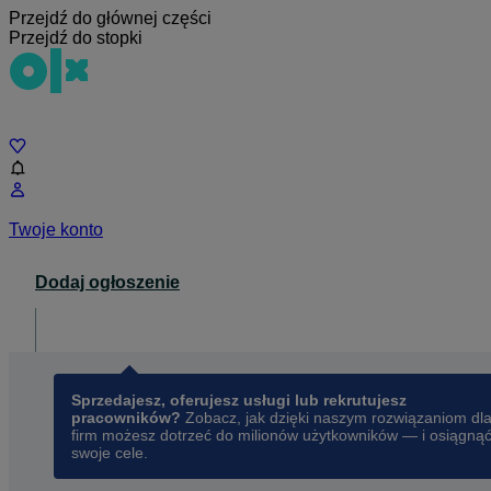
Przejdź do głównej części
Przejdź do stopki
Czat
Twoje konto
Dodaj ogłoszenie
Dla biznesu
opens in a new tab
Sprzedajesz, oferujesz usługi lub rekrutujesz
pracowników?
Zobacz, jak dzięki naszym rozwiązaniom dl
firm możesz dotrzeć do milionów użytkowników — i osiągną
swoje cele.