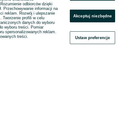
. Rozumienie odbiorców dzięki
ł. Przechowywanie informacji na
ci reklam. Rozwój i ulepszanie
Akceptuj niezbędne
. Tworzenie profili w celu
raniczonych danych do wyboru
o wyboru treści. Pomiar
boru spersonalizowanych reklam.
zowanych treści.
Ustaw preferencje