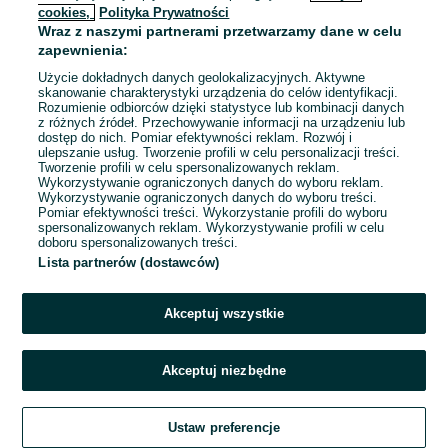
cookies,
Polityka Prywatności
Wraz z naszymi partnerami przetwarzamy dane w celu
To ogłoszenie nie jest już dostępne
zapewnienia:
Użycie dokładnych danych geolokalizacyjnych. Aktywne
skanowanie charakterystyki urządzenia do celów identyfikacji.
Rozumienie odbiorców dzięki statystyce lub kombinacji danych
Przejdź na stronę główną
z różnych źródeł. Przechowywanie informacji na urządzeniu lub
dostęp do nich. Pomiar efektywności reklam. Rozwój i
ulepszanie usług. Tworzenie profili w celu personalizacji treści.
Tworzenie profili w celu spersonalizowanych reklam.
Wykorzystywanie ograniczonych danych do wyboru reklam.
Wykorzystywanie ograniczonych danych do wyboru treści.
Pomiar efektywności treści. Wykorzystanie profili do wyboru
spersonalizowanych reklam. Wykorzystywanie profili w celu
doboru spersonalizowanych treści.
Lista partnerów (dostawców)
Akceptuj wszystkie
Akceptuj niezbędne
Ustaw preferencje