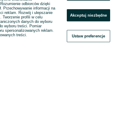
. Rozumienie odbiorców dzięki
ł. Przechowywanie informacji na
ci reklam. Rozwój i ulepszanie
Akceptuj niezbędne
. Tworzenie profili w celu
raniczonych danych do wyboru
o wyboru treści. Pomiar
boru spersonalizowanych reklam.
zowanych treści.
Ustaw preferencje