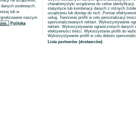
macji na urządzeniu,
charakterystyki urządzenia do celów identyfikacji
ia danych osobowych.
statystyce lub kombinacji danych z różnych źróde
niżej lub w
urządzeniu lub dostęp do nich. Pomiar efektywnoś
sygnalizowane naszym
usług. Tworzenie profili w celu personalizacji treści
spersonalizowanych reklam. Wykorzystywanie og
kies,
Polityka
reklam. Wykorzystywanie ograniczonych danych d
efektywności treści. Wykorzystanie profili do wy
Wykorzystywanie profili w celu doboru spersonali
Lista partnerów (dostawców)