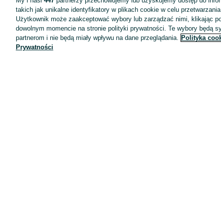
My i nasi
447
partnerzy przechowujemy lub uzyskujemy dostęp do infor
takich jak unikalne identyfikatory w plikach cookie w celu przetwarzan
Użytkownik może zaakceptować wybory lub zarządzać nimi, klikając po
dowolnym momencie na stronie polityki prywatności. Te wybory będą 
partnerom i nie będą miały wpływu na dane przeglądania.
Polityka coo
Prywatności
Aplikacje mobilne OLX.pl
Pomoc
Wyróżnione ogłoszenia
Oferta dla firm
Blog
Regulamin
Polityka prywatności
Reklama
Informacja o realizowanej strategii podatkowej