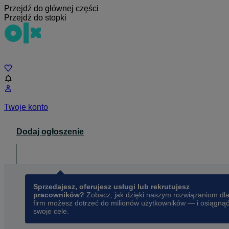
Przejdź do głównej części
Przejdź do stopki
Czat
Twoje konto
Dodaj ogłoszenie
Dla biznesu
opens in a new tab
Sprzedajesz, oferujesz usługi lub rekrutujesz
pracowników?
Zobacz, jak dzięki naszym rozwiązaniom dl
firm możesz dotrzeć do milionów użytkowników — i osiągną
swoje cele.