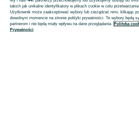
My i nasi
447
partnerzy przechowujemy lub uzyskujemy dostęp do infor
takich jak unikalne identyfikatory w plikach cookie w celu przetwarzan
Użytkownik może zaakceptować wybory lub zarządzać nimi, klikając po
dowolnym momencie na stronie polityki prywatności. Te wybory będą 
partnerom i nie będą miały wpływu na dane przeglądania.
Polityka coo
Prywatności
Aplikacje mobilne OLX.pl
Pomoc
Wyróżnione ogłoszenia
Oferta dla firm
Blog
Regulamin
Polityka prywatności
Reklama
Informacja o realizowanej strategii podatkowej