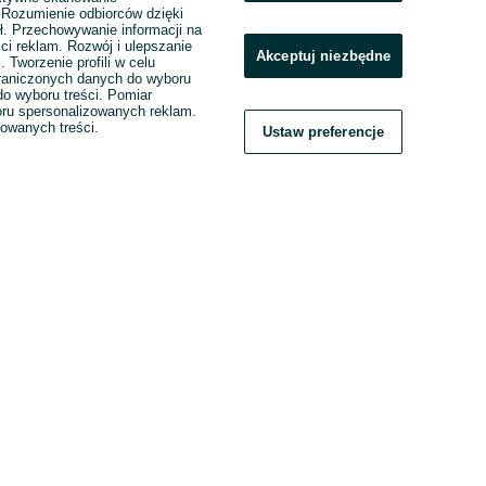
. Rozumienie odbiorców dzięki
ł. Przechowywanie informacji na
ci reklam. Rozwój i ulepszanie
Akceptuj niezbędne
. Tworzenie profili w celu
raniczonych danych do wyboru
o wyboru treści. Pomiar
boru spersonalizowanych reklam.
zowanych treści.
Ustaw preferencje