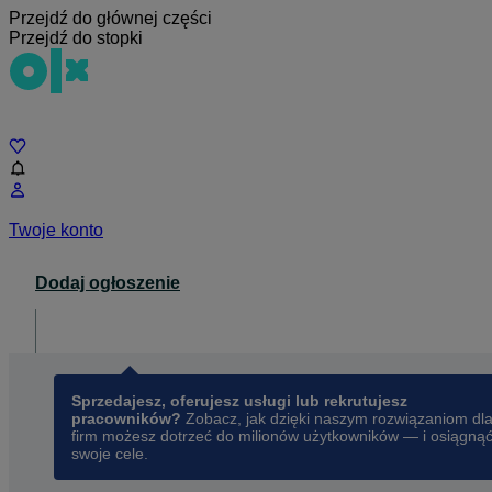
Przejdź do głównej części
Przejdź do stopki
Czat
Twoje konto
Dodaj ogłoszenie
Dla biznesu
opens in a new tab
Sprzedajesz, oferujesz usługi lub rekrutujesz
pracowników?
Zobacz, jak dzięki naszym rozwiązaniom dl
firm możesz dotrzeć do milionów użytkowników — i osiągną
swoje cele.