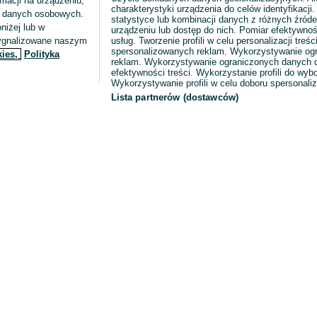
macji na urządzeniu,
charakterystyki urządzenia do celów identyfikacji
ia danych osobowych.
statystyce lub kombinacji danych z różnych źróde
niżej lub w
urządzeniu lub dostęp do nich. Pomiar efektywnoś
sygnalizowane naszym
usług. Tworzenie profili w celu personalizacji treści
spersonalizowanych reklam. Wykorzystywanie og
kies,
Polityka
reklam. Wykorzystywanie ograniczonych danych d
efektywności treści. Wykorzystanie profili do wy
Wykorzystywanie profili w celu doboru spersonali
Lista partnerów (dostawców)