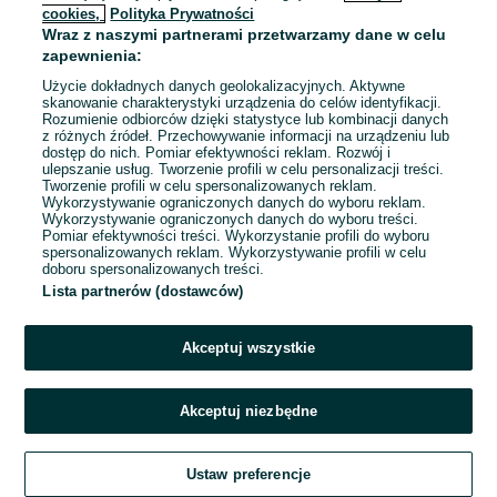
cookies,
Polityka Prywatności
Wraz z naszymi partnerami przetwarzamy dane w celu
To ogłoszenie nie jest już dostępne
zapewnienia:
Użycie dokładnych danych geolokalizacyjnych. Aktywne
skanowanie charakterystyki urządzenia do celów identyfikacji.
Rozumienie odbiorców dzięki statystyce lub kombinacji danych
Przejdź na stronę główną
z różnych źródeł. Przechowywanie informacji na urządzeniu lub
dostęp do nich. Pomiar efektywności reklam. Rozwój i
ulepszanie usług. Tworzenie profili w celu personalizacji treści.
Tworzenie profili w celu spersonalizowanych reklam.
Wykorzystywanie ograniczonych danych do wyboru reklam.
Wykorzystywanie ograniczonych danych do wyboru treści.
Pomiar efektywności treści. Wykorzystanie profili do wyboru
spersonalizowanych reklam. Wykorzystywanie profili w celu
doboru spersonalizowanych treści.
Lista partnerów (dostawców)
Akceptuj wszystkie
Akceptuj niezbędne
Ustaw preferencje