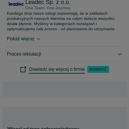
Leadec Sp. z o.o.
prawem przetwarzania (jeżeli przetwarzanie odbywa się na 
podstawie zgody), którego dokonano na podstawie zgody 
One Team. One Journey.
przed jej cofnięciem; 8. Kandydat ma prawo wniesienia skar
Każdego dnia nasze usługi zapewniają, że w zakładach 
produkcyjnych naszych klientów na całym świecie wszystko 
działa płynnie. Myślimy w kategoriach rozwiązań i 
optymalizujemy cały proces - od planowania do utrzymania 
ruchu, po modernizację i cyfryzację. Jako specjaliści od usług 
Pokaż więcej
w branży produkcyjnej wiemy, że to ludzie robią różnicę. 
Szacunek, duch zespołowy i wszechstronność charakteryzują 
pracę w Leadec. Jesteśmy dumni z naszej pracy - ponad 22 
Proces rekrutacji
500 różnych osobowości w ponad 350 lokalizacjach na 
czterech kontynentach od ponad 60 lat.
Dowiedz się więcej o firmie
NOWOŚĆ