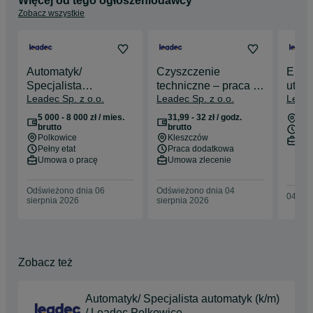
Więcej od tego ogłoszeniodawcy
Zobacz wszystkie
Automatyk/
Czyszczenie
Elek
Specjalista
techniczne – praca w
utrz
Leadec Sp. z o.o.
Leadec Sp. z o.o.
Leade
automatyk (k/m) /
NIEDZIELE / Leadec
(k/m)
Leadec Polkowice
Kleszczów
Bole
5 000 - 8 000 zł / mies.
31,99 - 32 zł / godz.
Bol
brutto
brutto
Pełn
Polkowice
Kleszczów
Umo
Pełny etat
Praca dodatkowa
Umowa o pracę
Umowa zlecenie
Odświeżono dnia 06
Odświeżono dnia 04
04 sie
sierpnia 2026
sierpnia 2026
Zobacz też
Automatyk/ Specjalista automatyk (k/m)
/ Leadec Polkowice