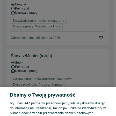
Głogów
Pełny etat
Umowa o pracę
Doświadczenie nie jest wymagane
Miejsce pracy: W siedzibie firmy
Odświeżono dnia 05 sierpnia 2026
Ślusarz/Monter (m/k/n)
Sobin
Pełny etat
Umowa o pracę
Odpowiednie doświadczenie zawodowe
Dyspozycyjność: Praca zmianowa
Miejsce pracy: W siedzibie firmy
Dbamy o Twoją prywatność
Odświeżono dnia 20 lipca 2026
My i nasi
447
partnerzy przechowujemy lub uzyskujemy dostęp
do informacji na urządzeniu, takich jak unikalne identyfikatory w
plikach cookie w celu przetwarzania danych osobowych.