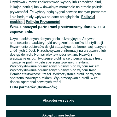
Użytkownik może zaakceptować wybory lub zarządzać nimi,
Elektromechanik (K/M) w Toms Polska
klikając poniżej lub w dowolnym momencie na stronie polityki
Sp. z o.o.
prywatności. Te wybory będą sygnalizowane naszym partnerom
Toms Polska Sp. z o. o.
i nie będą miały wpływu na dane przeglądania.
Polityka
Nowa Sól
cookies,
Polityka Prywatności
Pełny etat
Wraz z naszymi partnerami przetwarzamy dane w celu
Umowa o pracę
zapewnienia:
Specjalne wymagania: Książeczka sanepidowska
Użycie dokładnych danych geolokalizacyjnych. Aktywne
skanowanie charakterystyki urządzenia do celów identyfikacji.
Odpowiednie doświadczenie zawodowe
Rozumienie odbiorców dzięki statystyce lub kombinacji danych
Dyspozycyjność: Praca zmianowa
z różnych źródeł. Przechowywanie informacji na urządzeniu lub
dostęp do nich. Pomiar efektywności reklam. Rozwój i
Miejsce pracy: W siedzibie firmy
ulepszanie usług. Tworzenie profili w celu personalizacji treści.
Tworzenie profili w celu spersonalizowanych reklam.
Wykorzystywanie ograniczonych danych do wyboru reklam.
Odświeżono dzisiaj o 08:33
Wykorzystywanie ograniczonych danych do wyboru treści.
Pomiar efektywności treści. Wykorzystanie profili do wyboru
spersonalizowanych reklam. Wykorzystywanie profili w celu
doboru spersonalizowanych treści.
Lista partnerów (dostawców)
Strona główna
Praca
Montaż i serwis
Montaż i serwis - Dolnośląskie
Montaż i serwis - Polkowice
Akceptuj wszystkie
KATEGORIA
Akceptuj niezbędne