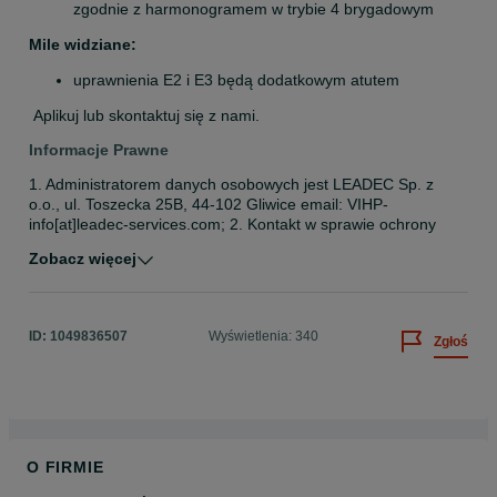
zgodnie z harmonogramem w trybie 4 brygadowym
Mile widziane:
uprawnienia E2 i E3 będą dodatkowym atutem
 Aplikuj lub skontaktuj się z nami.
Informacje Prawne
1. Administratorem danych osobowych jest LEADEC Sp. z 
o.o., ul. Toszecka 25B, 44-102 Gliwice email: VIHP-
info[at]leadec-services.com; 2. Kontakt w sprawie ochrony 
danych osobowych możliwy jest za pośrednictwem poczty 
Zobacz więcej
elektronicznej, pod adresem: VIHP-ODO[at]leadec-
services.com 3. Dane osobowe przetwarzane są w celu 
przeprowadzenia procesu rekrutacji na podstawie art. 6 ust. 1 
lit.b ogólnego rozporządzenia o ochronie danych; 4. 
ID:
1049836507
Wyświetlenia: 340
Zgłoś
Odbiorcami danych będą osoby upoważnione przez 
administratora. 5. Dane osobowe będą przechowywane przez 
okres 6 miesięcy od daty złożenia aplikacji. 6. Kandydat ma 
prawo do żądania dostępu do treści swoich danych oraz 
prawo ich sprostowania, usunięcia, ograniczenia 
przetwarzania, prawo do przenoszenia danych, prawo 
wniesienia sprzeciwu; 7. Kandydat ma prawo do cofnięcia 
O FIRMIE
zgody w dowolnym momencie bez wpływu na zgodność z 