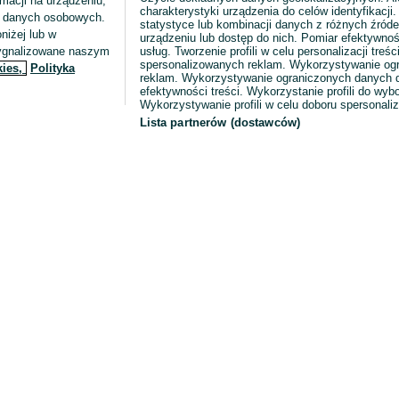
macji na urządzeniu,
charakterystyki urządzenia do celów identyfikacji
ia danych osobowych.
statystyce lub kombinacji danych z różnych źróde
niżej lub w
urządzeniu lub dostęp do nich. Pomiar efektywnoś
sygnalizowane naszym
usług. Tworzenie profili w celu personalizacji treści
spersonalizowanych reklam. Wykorzystywanie og
kies,
Polityka
reklam. Wykorzystywanie ograniczonych danych d
efektywności treści. Wykorzystanie profili do wy
Wykorzystywanie profili w celu doboru spersonali
Lista partnerów (dostawców)