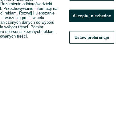
. Rozumienie odbiorców dzięki
ł. Przechowywanie informacji na
ci reklam. Rozwój i ulepszanie
Akceptuj niezbędne
. Tworzenie profili w celu
raniczonych danych do wyboru
o wyboru treści. Pomiar
boru spersonalizowanych reklam.
zowanych treści.
Ustaw preferencje