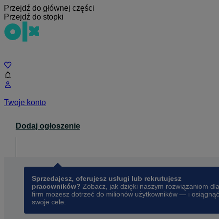
Przejdź do głównej części
Przejdź do stopki
Czat
Twoje konto
Dodaj ogłoszenie
Dla biznesu
opens in a new tab
Sprzedajesz, oferujesz usługi lub rekrutujesz
pracowników?
Zobacz, jak dzięki naszym rozwiązaniom dl
firm możesz dotrzeć do milionów użytkowników — i osiągną
swoje cele.