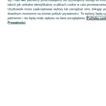
My i nasi
447
partnerzy przechowujemy lub uzyskujemy dostęp do infor
takich jak unikalne identyfikatory w plikach cookie w celu przetwarzan
Użytkownik może zaakceptować wybory lub zarządzać nimi, klikając po
dowolnym momencie na stronie polityki prywatności. Te wybory będą 
partnerom i nie będą miały wpływu na dane przeglądania.
Polityka coo
Prywatności
Aplikacje mobilne OLX.pl
Pomoc
Wyróżnione ogłoszenia
Oferta dla firm
Blog
Regulamin
Polityka prywatności
Reklama
Informacja o realizowanej strategii podatkowej