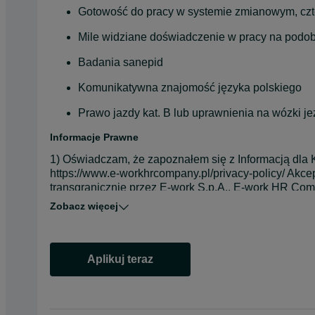
Gotowość do pracy w systemie zmianowym, c
Mile widziane doświadczenie w pracy na podo
Badania sanepid
Komunikatywna znajomość języka polskiego
Prawo jazdy kat. B lub uprawnienia na wózki j
Informacje Prawne
1) Oświadczam, że zapoznałem się z Informacją dla
https://www.e-workhrcompany.pl/privacy-policy/ Akce
transgranicznie przez E-work S.p.A., E-work HR Comp
poszukiwania pracy i rekrutacji. W każdej chwili mog
Zobacz więcej
2) Wyrażam zgodę na wykorzystanie moich danych pr
o.o. i ProTempore Sagl w celu informowania o usługa
MMS, połączeń telefonicznych oraz przy wykorzystani
swoją zgodę. 
Aplikuj teraz
opens in a new tab