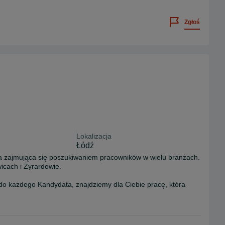
Zgłoś
Lokalizacja
Łódź
 zajmująca się poszukiwaniem pracowników w wielu branżach.

cach i Żyrardowie.

o każdego Kandydata, znajdziemy dla Ciebie pracę, która 
ciom, oraz w jak największej mierze spełniałaby Twoje 