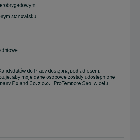
zterobrygadowym
bnym stanowisku
ezdniowe
 Kandydatów do Pracy dostępną pod adresem: 
ptuję, aby moje dane osobowe zostały udostępnione 
any Poland Sp. z o.o. i ProTempore Sagl w celu 
ę wycofać moją zgodę. 

zez E-work S.p.A., E-work HR Company Poland Sp. z 
ch własnych, przy wykorzystaniu poczty, email, SMS, 
u innych środków.  W każdej chwili, mogę wycofać 