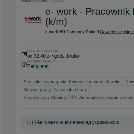
Dodane
03 sierpnia 2026
e- work - Pracownik 
(k/m)
e-work HR Company Poland
Dowiedz się więce
WYNAGRODZENIE
od 32,40 zł / godz. brutto
WYMIAR PRACY
Pełny etat
Specjalne wymagania: Książeczka sanepidowska
Doś
Miejsce pracy: W siedzibie firmy
Pracownicy z Ukrainy: 🇺🇦 Запрошуємо людей з Укра
🇺🇦 Автоматичний переклад українською