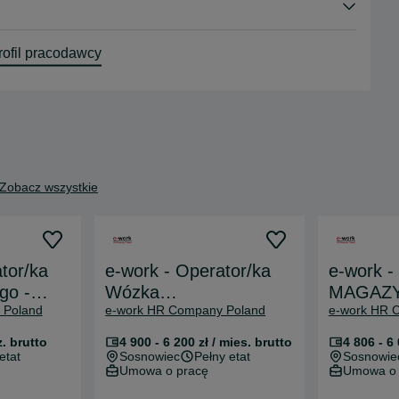
ofil pracodawcy
Zobacz wszystkie
tor/ka
e-work - Operator/ka
e-work -
go -
Wózka
MAGAZY
 Poland
e-work HR Company Poland
e-work HR 
armowy
Widłowego/Magazynier/ka
Sosnowi
(UDT) - Sosnowiec
z. brutto
4 900 - 6 200 zł / mies. brutto
4 806 - 6 
etat
Sosnowiec
Pełny etat
Sosnowie
Umowa o pracę
Umowa o 