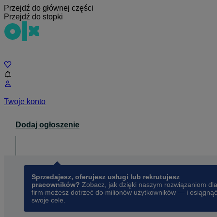
Przejdź do głównej części
Przejdź do stopki
Czat
Twoje konto
Dodaj ogłoszenie
Dla biznesu
opens in a new tab
Sprzedajesz, oferujesz usługi lub rekrutujesz
pracowników?
Zobacz, jak dzięki naszym rozwiązaniom dl
firm możesz dotrzeć do milionów użytkowników — i osiągną
swoje cele.