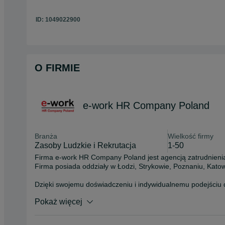
ID:
1049022900
O FIRMIE
e-work HR Company Poland
Branża
Wielkość firmy
Zasoby Ludzkie i Rekrutacja
1-50
Firma e-work HR Company Poland jest agencją zatrudnienia
Firma posiada oddziały w Łodzi, Strykowie, Poznaniu, Katowi
Dzięki swojemu doświadczeniu i indywidualnemu podejściu d
najbardziej by odpowiadała Twoim możliwościom i umiejętnoś
Pokaż więcej
oczekiwania.