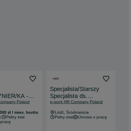
Specjalista/Starszy
NIER/KA -
Specjalista ds.
Company Poland
e-work HR Company Poland
ec
Rekrutacji
(Łódź/Stryków) K/M
000 zł / mies. brutto
Łódź
, Śródmieście
c
Pełny etat
Pełny etat
Umowa o pracę
pracę