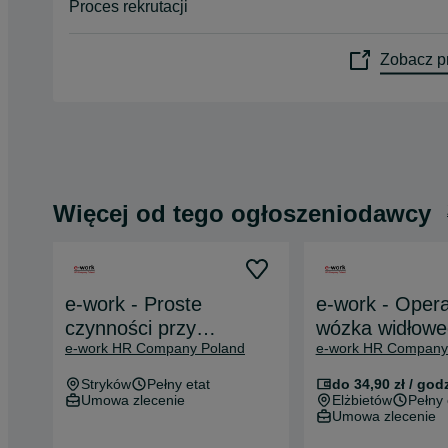
Proces rekrutacji
Zobacz pr
Więcej od tego ogłoszeniodawcy
e-work - Proste
e-work - Opera
czynności przy
wózka widłowe
e-work HR Company Poland
e-work HR Company
pakowaniu | Transport
Elżbietów - d
pracowniczy - Praca od
dojazd
Stryków
Pełny etat
do 34,90 zł / god
ZARAZ!
Umowa zlecenie
Elżbietów
Pełny 
Umowa zlecenie