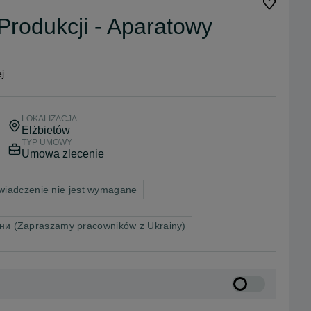
Produkcji - Aparatowy
j
LOKALIZACJA
Elżbietów
TYP UMOWY
Umowa zlecenie
wiadczenie nie jest wymagane
їни (Zapraszamy pracowników z Ukrainy)