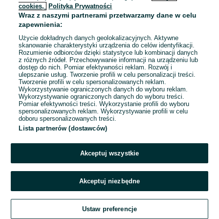
cookies,
Polityka Prywatności
Wraz z naszymi partnerami przetwarzamy dane w celu
To ogłoszenie nie jest już dostępne
zapewnienia:
Użycie dokładnych danych geolokalizacyjnych. Aktywne
skanowanie charakterystyki urządzenia do celów identyfikacji.
Rozumienie odbiorców dzięki statystyce lub kombinacji danych
Przejdź na stronę główną
z różnych źródeł. Przechowywanie informacji na urządzeniu lub
dostęp do nich. Pomiar efektywności reklam. Rozwój i
ulepszanie usług. Tworzenie profili w celu personalizacji treści.
Tworzenie profili w celu spersonalizowanych reklam.
Wykorzystywanie ograniczonych danych do wyboru reklam.
Wykorzystywanie ograniczonych danych do wyboru treści.
Pomiar efektywności treści. Wykorzystanie profili do wyboru
spersonalizowanych reklam. Wykorzystywanie profili w celu
doboru spersonalizowanych treści.
Lista partnerów (dostawców)
Akceptuj wszystkie
Akceptuj niezbędne
Ustaw preferencje