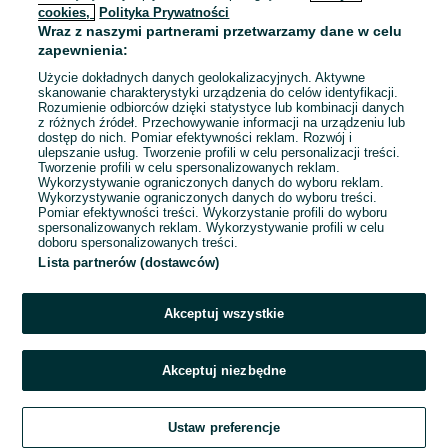
cookies,
Polityka Prywatności
Wraz z naszymi partnerami przetwarzamy dane w celu
To ogłoszenie nie jest już dostępne
zapewnienia:
Użycie dokładnych danych geolokalizacyjnych. Aktywne
skanowanie charakterystyki urządzenia do celów identyfikacji.
Rozumienie odbiorców dzięki statystyce lub kombinacji danych
Przejdź na stronę główną
z różnych źródeł. Przechowywanie informacji na urządzeniu lub
dostęp do nich. Pomiar efektywności reklam. Rozwój i
ulepszanie usług. Tworzenie profili w celu personalizacji treści.
Tworzenie profili w celu spersonalizowanych reklam.
Wykorzystywanie ograniczonych danych do wyboru reklam.
Wykorzystywanie ograniczonych danych do wyboru treści.
Pomiar efektywności treści. Wykorzystanie profili do wyboru
spersonalizowanych reklam. Wykorzystywanie profili w celu
doboru spersonalizowanych treści.
Lista partnerów (dostawców)
Akceptuj wszystkie
Akceptuj niezbędne
Ustaw preferencje