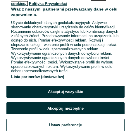
cookies,
Polityka Prywatności
Wraz z naszymi partnerami przetwarzamy dane w celu
To ogłoszenie nie jest już dostępne
zapewnienia:
Użycie dokładnych danych geolokalizacyjnych. Aktywne
skanowanie charakterystyki urządzenia do celów identyfikacji.
Rozumienie odbiorców dzięki statystyce lub kombinacji danych
Przejdź na stronę główną
z różnych źródeł. Przechowywanie informacji na urządzeniu lub
dostęp do nich. Pomiar efektywności reklam. Rozwój i
ulepszanie usług. Tworzenie profili w celu personalizacji treści.
Tworzenie profili w celu spersonalizowanych reklam.
Wykorzystywanie ograniczonych danych do wyboru reklam.
Wykorzystywanie ograniczonych danych do wyboru treści.
Pomiar efektywności treści. Wykorzystanie profili do wyboru
spersonalizowanych reklam. Wykorzystywanie profili w celu
doboru spersonalizowanych treści.
Lista partnerów (dostawców)
Akceptuj wszystkie
Akceptuj niezbędne
Ustaw preferencje