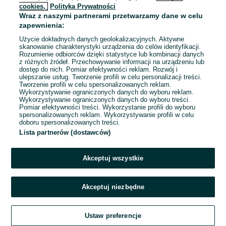
cookies,
Polityka Prywatności
Wraz z naszymi partnerami przetwarzamy dane w celu
To ogłoszenie nie jest już dostępne
zapewnienia:
Użycie dokładnych danych geolokalizacyjnych. Aktywne
skanowanie charakterystyki urządzenia do celów identyfikacji.
Rozumienie odbiorców dzięki statystyce lub kombinacji danych
Przejdź na stronę główną
z różnych źródeł. Przechowywanie informacji na urządzeniu lub
dostęp do nich. Pomiar efektywności reklam. Rozwój i
ulepszanie usług. Tworzenie profili w celu personalizacji treści.
Tworzenie profili w celu spersonalizowanych reklam.
Wykorzystywanie ograniczonych danych do wyboru reklam.
Wykorzystywanie ograniczonych danych do wyboru treści.
Pomiar efektywności treści. Wykorzystanie profili do wyboru
spersonalizowanych reklam. Wykorzystywanie profili w celu
doboru spersonalizowanych treści.
Lista partnerów (dostawców)
Akceptuj wszystkie
Akceptuj niezbędne
Ustaw preferencje