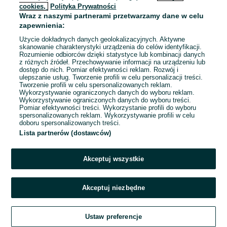
cookies,
Polityka Prywatności
Wraz z naszymi partnerami przetwarzamy dane w celu
To ogłoszenie nie jest już dostępne
zapewnienia:
Użycie dokładnych danych geolokalizacyjnych. Aktywne
skanowanie charakterystyki urządzenia do celów identyfikacji.
Rozumienie odbiorców dzięki statystyce lub kombinacji danych
Przejdź na stronę główną
z różnych źródeł. Przechowywanie informacji na urządzeniu lub
dostęp do nich. Pomiar efektywności reklam. Rozwój i
ulepszanie usług. Tworzenie profili w celu personalizacji treści.
Tworzenie profili w celu spersonalizowanych reklam.
Wykorzystywanie ograniczonych danych do wyboru reklam.
Wykorzystywanie ograniczonych danych do wyboru treści.
Pomiar efektywności treści. Wykorzystanie profili do wyboru
spersonalizowanych reklam. Wykorzystywanie profili w celu
doboru spersonalizowanych treści.
Lista partnerów (dostawców)
Akceptuj wszystkie
Akceptuj niezbędne
Ustaw preferencje