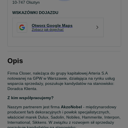
10-747 Olsztyn
WSKAZÓWKI DOJAZDU
Otworz Google Maps
Zobacz jak dojechać
Opis
Firma Closer, należąca do grupy kapitałowej Arteria S.A 
notowanej na GPW w Warszawie, działająca na rynku usług 
wsparcia sprzedaży, poszukuje kandydatów na stanowisko: 
Doradca Klienta.
Z kim współpracujemy?
Naszym partnerem jest firma 
AkzoNobel
 - międzynarodowy 
producent farb dekoracyjnych i powłok specjalistycznych, 
właściciel marek Dulux, Sadolin, Nobiles, Hammerite, Interpon, 
International, Sikkens. W związku z rozwojem sił sprzedaży 
poszukuje kandydatów na stanowisko: