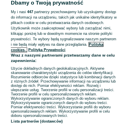
Dbamy o Twoją prywatność
Pełny etat
Umowa o pracę
My i nasi
447
partnerzy przechowujemy lub uzyskujemy dostęp
do informacji na urządzeniu, takich jak unikalne identyfikatory w
Doświadczenie nie jest wymagane
plikach cookie w celu przetwarzania danych osobowych.
Użytkownik może zaakceptować wybory lub zarządzać nimi,
Odświeżono dnia 06 sierpnia 2026
klikając poniżej lub w dowolnym momencie na stronie polityki
prywatności. Te wybory będą sygnalizowane naszym partnerom
i nie będą miały wpływu na dane przeglądania.
Polityka
administracja biurowa
cookies,
Polityka Prywatności
STANISZEWSCY BETON SP. J.
Wraz z naszymi partnerami przetwarzamy dane w celu
zapewnienia:
Olsztyn
Pełny etat
Użycie dokładnych danych geolokalizacyjnych. Aktywne
Umowa o pracę
skanowanie charakterystyki urządzenia do celów identyfikacji.
Rozumienie odbiorców dzięki statystyce lub kombinacji danych
Doświadczenie nie jest wymagane
z różnych źródeł. Przechowywanie informacji na urządzeniu lub
dostęp do nich. Pomiar efektywności reklam. Rozwój i
ulepszanie usług. Tworzenie profili w celu personalizacji treści.
04 sierpnia 2026
Tworzenie profili w celu spersonalizowanych reklam.
Wykorzystywanie ograniczonych danych do wyboru reklam.
Wykorzystywanie ograniczonych danych do wyboru treści.
Pomiar efektywności treści. Wykorzystanie profili do wyboru
spersonalizowanych reklam. Wykorzystywanie profili w celu
doboru spersonalizowanych treści.
Strona główna
Praca
Sprzedaż
Doradca klienta, sprzedawca
Lista partnerów (dostawców)
Doradca klienta, sprzedawca - Warmińsko-mazurskie
Doradca klienta,
sprzedawca - Olsztyn