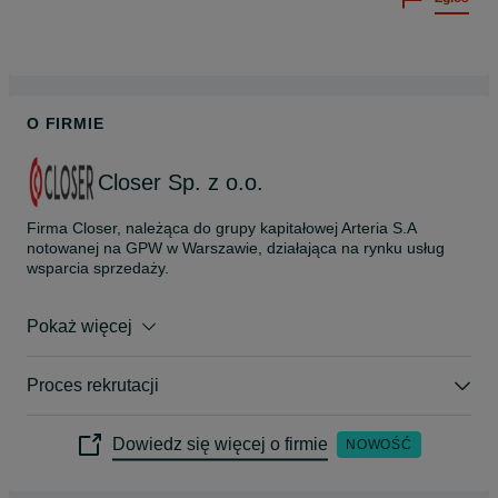
O FIRMIE
Closer Sp. z o.o.
Firma Closer, należąca do grupy kapitałowej Arteria S.A 
notowanej na GPW w Warszawie, działająca na rynku usług 
wsparcia sprzedaży.

Z kim współpracujemy?

Pokaż więcej
Naszym partnerem jest firma AkzoNobel - międzynarodowy 
producent farb dekoracyjnych i powłok specjalistycznych, 
właściciel marek Dulux, Sadolin, Nobiles, Hammerite, Interpon, 
Proces rekrutacji
International, Sikkens.
Dowiedz się więcej o firmie
NOWOŚĆ