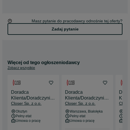
Masz pytanie do pracodawcy odnośnie tej oferty?
Zadaj pytanie
Więcej od tego ogłoszeniodawcy
Zobacz wszystkie
Doradca
Doradca
Dora
Klienta/Doradczyni
Klienta/Doradczyni
Klien
Closer Sp. z o.o.
Closer Sp. z o.o.
Closer
Klienta
Klienta
Klien
Olsztyn
Warszawa
, Białołęka
War
Pełny etat
Pełny etat
Pełn
Umowa o pracę
Umowa o pracę
Umo