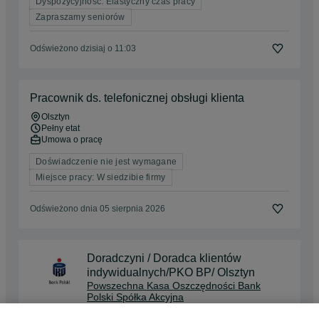
Dyspozycyjność: Elastyczny czas pracy
Zapraszamy seniorów
Odświeżono dzisiaj o 11:03
Pracownik ds. telefonicznej obsługi klienta
Olsztyn
Pełny etat
Umowa o pracę
Doświadczenie nie jest wymagane
Miejsce pracy: W siedzibie firmy
Odświeżono dnia 05 sierpnia 2026
Doradczyni / Doradca klientów
indywidualnych/PKO BP/ Olsztyn
Powszechna Kasa Oszczędności Bank
Polski Spółka Akcyjna
Olsztyn