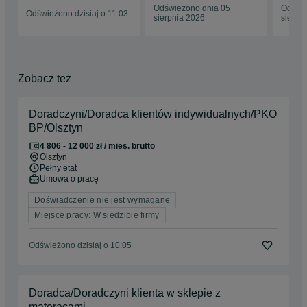
Odświeżono dnia 05
Odświe
Odświeżono dzisiaj o 11:03
sierpnia 2026
sierpn
Zobacz też
Doradczyni/Doradca klientów indywidualnych/PKO
BP/Olsztyn
4 806 - 12 000 zł / mies. brutto
Olsztyn
Pełny etat
Umowa o pracę
Doświadczenie nie jest wymagane
Miejsce pracy: W siedzibie firmy
Odświeżono dzisiaj o 10:05
Doradca/Doradczyni klienta w sklepie z
materacami