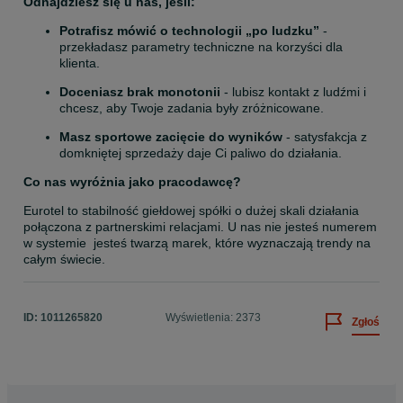
Odnajdziesz się u nas, jeśli:
Potrafisz mówić o technologii „po ludzku”
 - 
przekładasz parametry techniczne na korzyści dla 
klienta.
Doceniasz brak monotonii
 - lubisz kontakt z ludźmi i 
chcesz, aby Twoje zadania były zróżnicowane.
Masz sportowe zacięcie do wyników
 - satysfakcja z 
domkniętej sprzedaży daje Ci paliwo do działania.
Co nas wyróżnia jako pracodawcę?
Eurotel to stabilność giełdowej spółki o dużej skali działania 
połączona z partnerskimi relacjami. U nas nie jesteś numerem 
w systemie  jesteś twarzą marek, które wyznaczają trendy na 
całym świecie.
ID:
1011265820
Wyświetlenia: 2373
Zgłoś