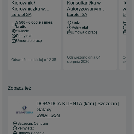
Kierownik /
Konsultant/ka w
Techn
Kierowniczka w
Autoryzowanym
w Au
Eurotel SA
Eurotel SA
Eurot
sklepie T-Mobile
Serwisie Apple
Serw
[Świecie]
iDream
iDre
5 500 - 6 000 zł / mies.
Łódź
Łód
brutto
Pełny etat
Pełn
Świecie
Umowa o pracę
Umo
Pełny etat
Umowa o pracę
Odświeżono dnia 04
Odświe
Odświeżono dzisiaj o 12:35
sierpnia 2026
sierpn
Zobacz też
DORADCA KLIENTA (k/m) | Szczecin |
Galaxy
ŚWIAT GSM
Szczecin
, Centrum
Pełny etat
Umowa zlecenie