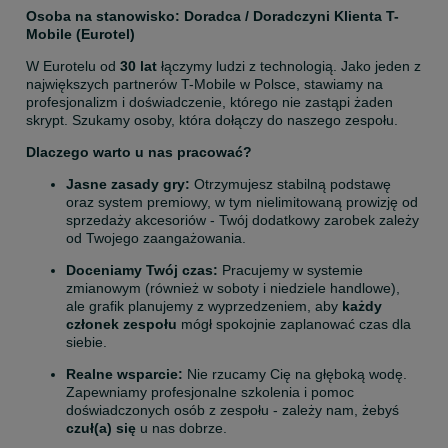
Osoba na stanowisko: Doradca / Doradczyni Klienta T-
Mobile (Eurotel)
W Eurotelu od 
30 lat
 łączymy ludzi z technologią. Jako jeden z 
największych partnerów T-Mobile w Polsce, stawiamy na 
profesjonalizm i doświadczenie, którego nie zastąpi żaden 
skrypt. Szukamy osoby, która dołączy do naszego zespołu.
Dlaczego warto u nas pracować?
Jasne zasady gry:
 Otrzymujesz stabilną podstawę 
oraz system premiowy, w tym nielimitowaną prowizję od 
sprzedaży akcesoriów - Twój dodatkowy zarobek zależy 
od Twojego zaangażowania.
Doceniamy Twój czas:
 Pracujemy w systemie 
zmianowym (również w soboty i niedziele handlowe), 
ale grafik planujemy z wyprzedzeniem, aby 
każdy 
członek zespołu
 mógł spokojnie zaplanować czas dla 
siebie.
Realne wsparcie:
 Nie rzucamy Cię na głęboką wodę. 
Zapewniamy profesjonalne szkolenia i pomoc 
doświadczonych osób z zespołu - zależy nam, żebyś 
czuł(a) się
 u nas dobrze.