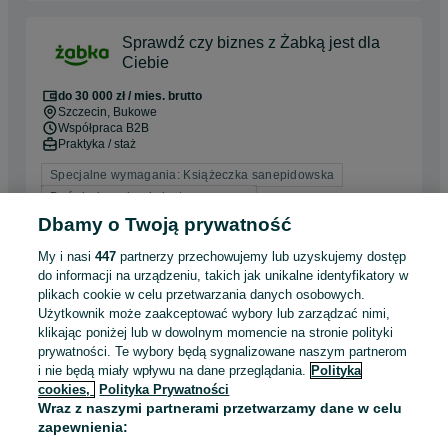
Sprawdź czy biznes z Żabką jest dla
Ciebie
do 30 000 zł / mies. brutto
Szczecin
, Bukowe
Współpraca B2B
Praktyka / staż
Specjalne wymagania: Książeczka sanepidowska
Doświadczenie nie jest wymagane
Dyspozycyjność: Elastyczny czas pracy
Dbamy o Twoją prywatność
Pracownicy z Ukrainy: 🇺🇦 Запрошуємо людей з України
(Zapraszamy pracowników z Ukrainy)
My i nasi
447
partnerzy przechowujemy lub uzyskujemy dostęp
do informacji na urządzeniu, takich jak unikalne identyfikatory w
plikach cookie w celu przetwarzania danych osobowych.
Odświeżono dnia 06 sierpnia 2026
Użytkownik może zaakceptować wybory lub zarządzać nimi,
klikając poniżej lub w dowolnym momencie na stronie polityki
prywatności. Te wybory będą sygnalizowane naszym partnerom
Toyota - Doradca ds.
i nie będą miały wpływu na dane przeglądania.
Polityka
sprzedaży samochodów nowych(k/m) -
cookies,
Polityka Prywatności
Wraz z naszymi partnerami przetwarzamy dane w celu
ul. Struga 17
zapewnienia:
Szczecin
, Słoneczne