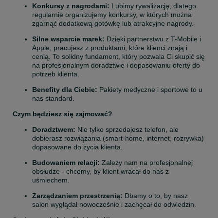
Konkursy z nagrodami:
 Lubimy rywalizację, dlatego 
regularnie organizujemy konkursy, w których można 
zgarnąć dodatkową gotówkę lub atrakcyjne nagrody.
Silne wsparcie marek:
 Dzięki partnerstwu z T-Mobile i 
Apple, pracujesz z produktami, które klienci znają i 
cenią. To solidny fundament, który pozwala Ci skupić się 
na profesjonalnym doradztwie i dopasowaniu oferty do 
potrzeb klienta.
Benefity dla Ciebie:
 Pakiety medyczne i sportowe to u 
nas standard.
Czym będziesz się zajmować?
Doradztwem:
 Nie tylko sprzedajesz telefon, ale 
dobierasz rozwiązania (smart-home, internet, rozrywka) 
dopasowane do życia klienta.
Budowaniem relacji:
 Zależy nam na profesjonalnej 
obsłudze - chcemy, by klient wracał do nas z 
uśmiechem.
Zarządzaniem przestrzenią:
 Dbamy o to, by nasz 
salon wyglądał nowocześnie i zachęcał do odwiedzin.