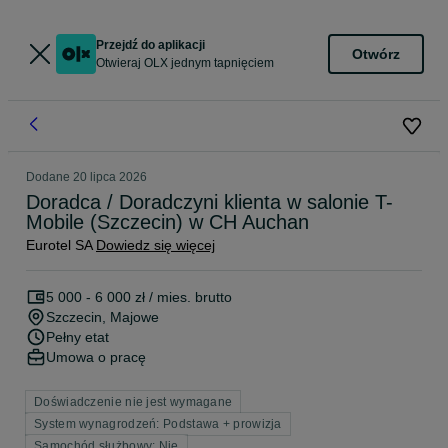
Przejdź do aplikacji
Otwórz
Otwieraj OLX jednym tapnięciem
Dodane
20 lipca 2026
Doradca / Doradczyni klienta w salonie T-
Mobile (Szczecin) w CH Auchan
Eurotel SA
Dowiedz się więcej
5 000 - 6 000 zł / mies. brutto
Szczecin
, Majowe
Pełny etat
Umowa o pracę
Doświadczenie nie jest wymagane
System wynagrodzeń: Podstawa + prowizja
Samochód służbowy: Nie