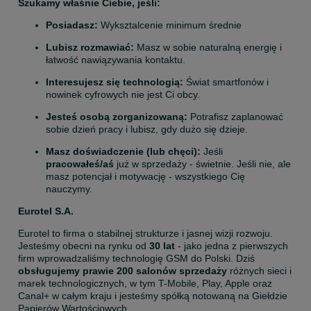
Szukamy właśnie Ciebie, jeśli:
Posiadasz: 
Wyksztalcenie
minimum średnie
Lubisz rozmawiać:
 Masz w sobie naturalną energię i 
łatwość nawiązywania kontaktu.
Interesujesz się technologią:
 Świat smartfonów i 
nowinek cyfrowych nie jest Ci obcy.
Jesteś osobą zorganizowaną:
 Potrafisz zaplanować 
sobie dzień pracy i lubisz, gdy dużo się dzieje.
Masz doświadczenie (lub chęci):
 Jeśli 
pracowałeś/aś
 już w sprzedaży - świetnie. Jeśli nie, ale 
masz potencjał i motywację - wszystkiego Cię 
nauczymy.
Eurotel S.A.
Eurotel to firma o stabilnej strukturze i jasnej wizji rozwoju. 
Jesteśmy obecni na rynku od 
30 lat
 - jako jedna z pierwszych 
firm wprowadzaliśmy technologię GSM do Polski. Dziś 
obsługujemy prawie 200 salonów sprzedaży
 różnych sieci i 
marek technologicznych, w tym T-Mobile, Play, Apple oraz 
Canal+ w całym kraju i jesteśmy spółką notowaną na Giełdzie 
Papierów Wartościowych.