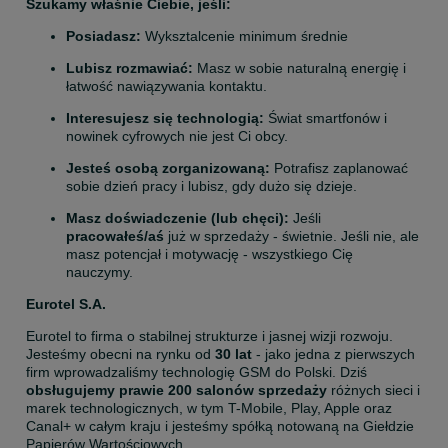
Szukamy właśnie Ciebie, jeśli:
Posiadasz: 
Wyksztalcenie
minimum średnie
Lubisz rozmawiać:
 Masz w sobie naturalną energię i 
łatwość nawiązywania kontaktu.
Interesujesz się technologią:
 Świat smartfonów i 
nowinek cyfrowych nie jest Ci obcy.
Jesteś osobą zorganizowaną:
 Potrafisz zaplanować 
sobie dzień pracy i lubisz, gdy dużo się dzieje.
Masz doświadczenie (lub chęci):
 Jeśli 
pracowałeś/aś
 już w sprzedaży - świetnie. Jeśli nie, ale 
masz potencjał i motywację - wszystkiego Cię 
nauczymy.
Eurotel S.A.
Eurotel to firma o stabilnej strukturze i jasnej wizji rozwoju. 
Jesteśmy obecni na rynku od 
30 lat
 - jako jedna z pierwszych 
firm wprowadzaliśmy technologię GSM do Polski. Dziś 
obsługujemy prawie 200 salonów sprzedaży
 różnych sieci i 
marek technologicznych, w tym T-Mobile, Play, Apple oraz 
Canal+ w całym kraju i jesteśmy spółką notowaną na Giełdzie 
Papierów Wartościowych.