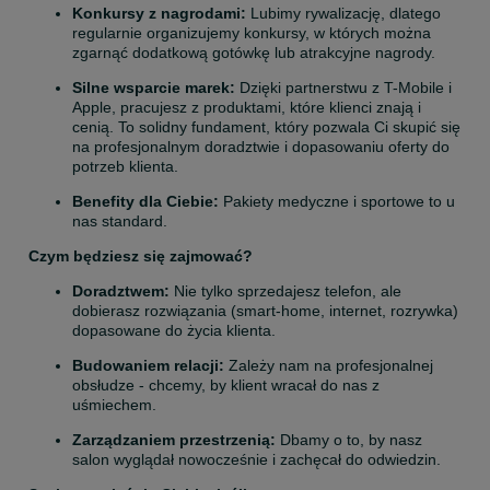
Konkursy z nagrodami:
 Lubimy rywalizację, dlatego 
regularnie organizujemy konkursy, w których można 
zgarnąć dodatkową gotówkę lub atrakcyjne nagrody.
Silne wsparcie marek:
 Dzięki partnerstwu z T-Mobile i 
Apple, pracujesz z produktami, które klienci znają i 
cenią. To solidny fundament, który pozwala Ci skupić się 
na profesjonalnym doradztwie i dopasowaniu oferty do 
potrzeb klienta.
Benefity dla Ciebie:
 Pakiety medyczne i sportowe to u 
nas standard.
Czym będziesz się zajmować?
Doradztwem:
 Nie tylko sprzedajesz telefon, ale 
dobierasz rozwiązania (smart-home, internet, rozrywka) 
dopasowane do życia klienta.
Budowaniem relacji:
 Zależy nam na profesjonalnej 
obsłudze - chcemy, by klient wracał do nas z 
uśmiechem.
Zarządzaniem przestrzenią:
 Dbamy o to, by nasz 
salon wyglądał nowocześnie i zachęcał do odwiedzin.