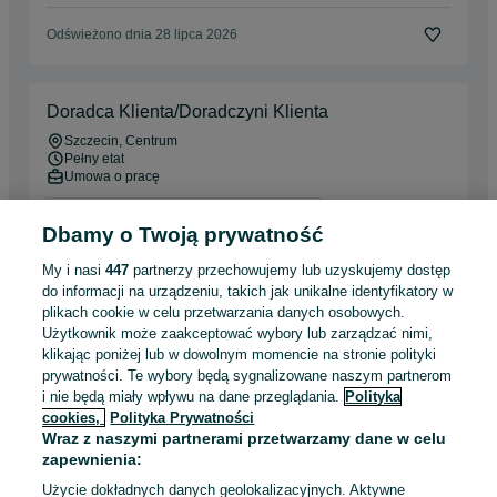
Odświeżono dnia 28 lipca 2026
Doradca Klienta/Doradczyni Klienta
Szczecin
, Centrum
Pełny etat
Umowa o pracę
Odpowiednie doświadczenie zawodowe
Dbamy o Twoją prywatność
Odświeżono dnia 20 lipca 2026
My i nasi
447
partnerzy przechowujemy lub uzyskujemy dostęp
do informacji na urządzeniu, takich jak unikalne identyfikatory w
plikach cookie w celu przetwarzania danych osobowych.
Użytkownik może zaakceptować wybory lub zarządzać nimi,
Praca przy sadzeniu kwiatów – bez
klikając poniżej lub w dowolnym momencie na stronie polityki
doświadczenia!
prywatności. Te wybory będą sygnalizowane naszym partnerom
Grupa Contrain
i nie będą miały wpływu na dane przeglądania.
Polityka
10 000 - 12 500 zł / mies. brutto
cookies,
Polityka Prywatności
Szczecin
, Centrum
Wraz z naszymi partnerami przetwarzamy dane w celu
Pełny etat
zapewnienia:
Umowa o pracę
Użycie dokładnych danych geolokalizacyjnych. Aktywne