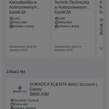
Konsultant/ka w
Technik /Techniczka
Kiero
Autoryzowanym
w Autoryzowanym
Kier
Eurotel SA
Eurotel SA
Eurot
Serwisie Apple
Serwisie Apple
T-Mob
iDream
iDream
5 50
Łódź
Łódź
bru
Pełny etat
Pełny etat
Łob
Umowa o pracę
Umowa o pracę
Pełn
Umo
Odświeżono dnia 04
Odświeżono dnia 04
02 sie
sierpnia 2026
sierpnia 2026
Zobacz też
DORADCA KLIENTA (k/m) | Szczecin |
Galaxy
ŚWIAT GSM
Szczecin
, Centrum
Pełny etat
Umowa zlecenie