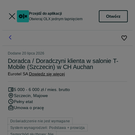
Przejdź do aplikacji
Otwórz
Otwieraj OLX jednym tapnięciem
Dodane
20 lipca 2026
Doradca / Doradczyni klienta w salonie T-
Mobile (Szczecin) w CH Auchan
Eurotel SA
Dowiedz się więcej
5 000 - 6 000 zł / mies. brutto
Szczecin
, Majowe
Pełny etat
Umowa o pracę
Doświadczenie nie jest wymagane
System wynagrodzeń: Podstawa + prowizja
Samochód służbowy: Nie