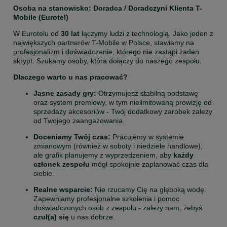
Osoba na stanowisko: Doradca / Doradczyni Klienta T-
Mobile (Eurotel)
W Eurotelu od 
30 lat
 łączymy ludzi z technologią. Jako jeden z 
największych partnerów T-Mobile w Polsce, stawiamy na 
profesjonalizm i doświadczenie, którego nie zastąpi żaden 
skrypt. Szukamy osoby, która dołączy do naszego zespołu.
Dlaczego warto u nas pracować?
Jasne zasady gry:
 Otrzymujesz stabilną podstawę 
oraz system premiowy, w tym nielimitowaną prowizję od 
sprzedaży akcesoriów - Twój dodatkowy zarobek zależy 
od Twojego zaangażowania.
Doceniamy Twój czas:
 Pracujemy w systemie 
zmianowym (również w soboty i niedziele handlowe), 
ale grafik planujemy z wyprzedzeniem, aby 
każdy 
członek zespołu
 mógł spokojnie zaplanować czas dla 
siebie.
Realne wsparcie:
 Nie rzucamy Cię na głęboką wodę. 
Zapewniamy profesjonalne szkolenia i pomoc 
doświadczonych osób z zespołu - zależy nam, żebyś 
czuł(a) się
 u nas dobrze.