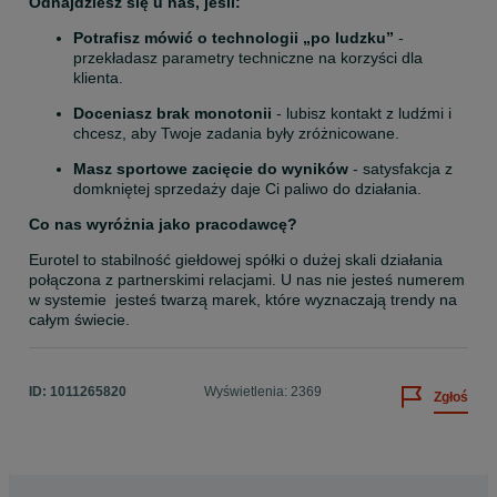
Odnajdziesz się u nas, jeśli:
Potrafisz mówić o technologii „po ludzku”
 - 
przekładasz parametry techniczne na korzyści dla 
klienta.
Doceniasz brak monotonii
 - lubisz kontakt z ludźmi i 
chcesz, aby Twoje zadania były zróżnicowane.
Masz sportowe zacięcie do wyników
 - satysfakcja z 
domkniętej sprzedaży daje Ci paliwo do działania.
Co nas wyróżnia jako pracodawcę?
Eurotel to stabilność giełdowej spółki o dużej skali działania 
połączona z partnerskimi relacjami. U nas nie jesteś numerem 
w systemie  jesteś twarzą marek, które wyznaczają trendy na 
całym świecie.
ID:
1011265820
Wyświetlenia: 2369
Zgłoś