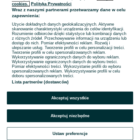
cookies,
Polityka Prywatności
Wraz z naszymi partnerami przetwarzamy dane w celu
To ogłoszenie nie jest już dostępne
zapewnienia:
Użycie dokładnych danych geolokalizacyjnych. Aktywne
skanowanie charakterystyki urządzenia do celów identyfikacji.
Rozumienie odbiorców dzięki statystyce lub kombinacji danych
Przejdź na stronę główną
z różnych źródeł. Przechowywanie informacji na urządzeniu lub
dostęp do nich. Pomiar efektywności reklam. Rozwój i
ulepszanie usług. Tworzenie profili w celu personalizacji treści.
Tworzenie profili w celu spersonalizowanych reklam.
Wykorzystywanie ograniczonych danych do wyboru reklam.
Wykorzystywanie ograniczonych danych do wyboru treści.
Pomiar efektywności treści. Wykorzystanie profili do wyboru
spersonalizowanych reklam. Wykorzystywanie profili w celu
doboru spersonalizowanych treści.
Lista partnerów (dostawców)
Akceptuj wszystkie
Akceptuj niezbędne
Ustaw preferencje