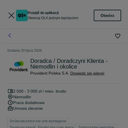
Przejdź do aplikacji
Otwórz
Otwieraj OLX jednym tapnięciem
Dodane
20 lipca 2026
Doradca / Doradczyni Klienta -
Niemodlin i okolice
Provident Polska S.A.
Dowiedz się więcej
2 500 - 3 000 zł / mies. brutto
Niemodlin
Praca dodatkowa
Umowa zlecenie
Doświadczenie nie jest wymagane
Dyspozycyjność: Elastyczny czas pracy
Zapraszamy seniorów