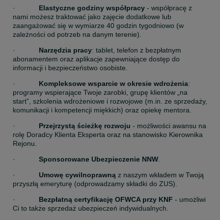
·            
Elastyczne godziny współpracy
 - współpracę z 
nami możesz traktować jako zajęcie dodatkowe lub 
zaangażować się w wymiarze 40 godzin tygodniowo (w 
zależności od potrzeb na danym terenie).
·            
Narzędzia pracy
: tablet, telefon z bezpłatnym 
abonamentem oraz aplikacje zapewniające dostęp do 
informacji i bezpieczeństwo osobiste.
·            
Kompleksowe wsparcie w okresie wdrożenia
: 
programy wspierające Twoje zarobki, grupę klientów „na 
start”, szkolenia wdrożeniowe i rozwojowe (m.in. ze sprzedaży, 
komunikacji i kompetencji miękkich) oraz opiekę mentora.
·            
Przejrzystą ścieżkę rozwoju
 - możliwości awansu na 
rolę Doradcy Klienta Eksperta oraz na stanowisko Kierownika 
Rejonu.
·            
Sponsorowane Ubezpieczenie NNW
.
·            
Umowę cywilnoprawną 
z naszym wkładem w Twoją 
przyszłą emeryturę (odprowadzamy składki do ZUS).
·            
Bezpłatną certyfikację OFWCA przy KNF
 - umożliwi 
Ci to także sprzedaż ubezpieczeń indywidualnych.