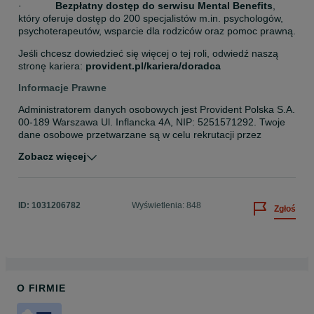
·            
Bezpłatny dostęp do serwisu Mental Benefits
, 
który oferuje dostęp do 200 specjalistów m.in. psychologów, 
psychoterapeutów, wsparcie dla rodziców oraz pomoc prawną.
Jeśli chcesz dowiedzieć się więcej o tej roli, odwiedź naszą 
stronę kariera: 
provident.pl/kariera/doradca
Informacje Prawne
Administratorem danych osobowych jest Provident Polska S.A. 
00-189 Warszawa Ul. Inflancka 4A, NIP: 5251571292. Twoje 
dane osobowe przetwarzane są w celu rekrutacji przez 
Administratora. Przysługują ci następujące prawa: prawo 
Zobacz więcej
żądania dostępu do swoich danych, prawo do ich 
sprostowania, prawo do usunięcia danych, prawo do 
ograniczenia przetwarzania, prawo do wniesienia sprzeciwu 
oraz prawo do przenoszenia danych. Więcej informacji na 
ID:
1031206782
Wyświetlenia: 848
Zgłoś
temat przetwarzania twoich danych osobowych, znajduje się w 
pod formularzem aplikacyjnym Administratora, który 
znajdziesz klikając „aplikuj” pod linkiem https://www.kariera-
provident.pl/rekrutacja2/?utm_source=OLX
O FIRMIE