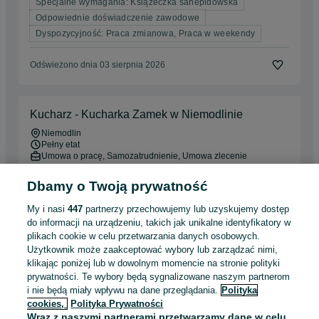
Specjalne wymagania: Książeczka sanepidowska
Odpowiednie doświadczenie zawodowe
Dyspozycyjność: Praca zmianowa, Praca w weekendy
Odświeżono dnia 03 sierpnia 2026
Kucharz - Kucharka Zamek w Niemodlinie
Niemodlin
Pełny etat
Umowa o pracę, Samozatrudnienie, Umowa zlecenie
Specjalne wymagania: Książeczka sanepidowska
Dbamy o Twoją prywatność
Odpowiednie doświadczenie zawodowe
My i nasi
447
partnerzy przechowujemy lub uzyskujemy dostęp
Miejsce pracy: W siedzibie firmy
do informacji na urządzeniu, takich jak unikalne identyfikatory w
plikach cookie w celu przetwarzania danych osobowych.
Odświeżono dnia 21 lipca 2026
Użytkownik może zaakceptować wybory lub zarządzać nimi,
klikając poniżej lub w dowolnym momencie na stronie polityki
prywatności. Te wybory będą sygnalizowane naszym partnerom
Kierowca kat.B. _ lokalna Hurtownia Nysa.
i nie będą miały wpływu na dane przeglądania.
Polityka
cookies,
Polityka Prywatności
5 500 - 8 500 zł / mies. brutto
Wraz z naszymi partnerami przetwarzamy dane w celu