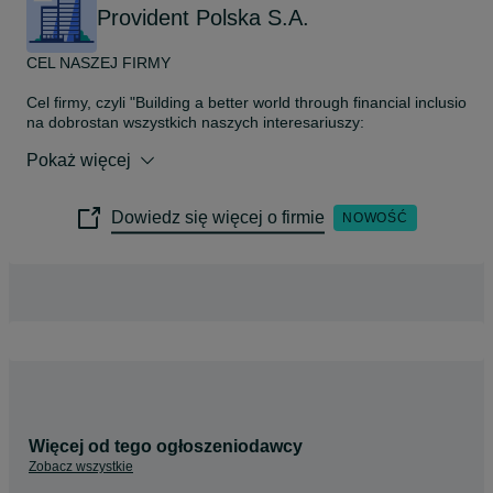
Provident Polska S.A.
CEL NASZEJ FIRMY

Cel firmy, czyli "Building a better world through financial inclusion
na dobrostan wszystkich naszych interesariuszy:  

Pokaż więcej
🟢 Tysiącom Doradców Klienta oferujemy możliwość zarobku i budow
siebie czasie.

🟢 Naszym klientom proponujemy produkty, dopasowane do ich możl
Dowiedz się więcej o firmie
NOWOŚĆ
realizować swoje plany.

🟢 Dbamy o naszych pracowników, proponując im liczne programy r
🟢 Edukujemy rynek, bo zależy nam by konsumenci byli świadomi s
bezpiecznie poruszali się po rynku finansowym.

🟢 Wspieramy również lokalne społeczności poprzez przeróżne dział
🟢 Uchodźczyniom z Ukrainy zapewniliśmy kompleksowe wsparcie i
_____________________________________________________
ZRÓWNOWAŻONY ROZWÓJ

Nasi Pracownicy i Doradcy Klienta sami zgłaszają pomysły na akcje w
Więcej od tego ogłoszeniodawcy
wybrane działania.

Zobacz wszystkie