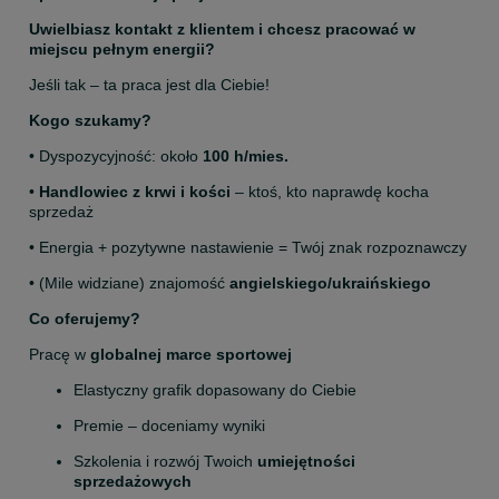
Uwielbiasz kontakt z klientem i chcesz pracować w 
miejscu pełnym energii?
Jeśli tak – ta praca jest dla Ciebie!
Kogo szukamy?
• Dyspozycyjność: około
 100 h/mies.
• 
Handlowiec z krwi i kości
 – ktoś, kto naprawdę kocha 
sprzedaż
• Energia + pozytywne nastawienie = Twój znak rozpoznawczy
• (Mile widziane) znajomość 
angielskiego/ukraińskiego
Co oferujemy?
Pracę w 
globalnej marce sportowej
Elastyczny grafik dopasowany do Ciebie
Premie – doceniamy wyniki
Szkolenia i rozwój Twoich 
umiejętności 
sprzedażowych