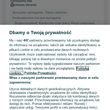
Niepełny etat
Umowa zlecenie
Specjalne wymagania: Status studenta
Doświadczenie nie jest wymagane
Dyspozycyjność: Elastyczny czas pracy, Praca zmianowa,
Praca w weekendy
Dbamy o Twoją prywatność
Odświeżono dnia 05 sierpnia 2026
My i nasi
447
partnerzy przechowujemy lub uzyskujemy dostęp
do informacji na urządzeniu, takich jak unikalne identyfikatory w
plikach cookie w celu przetwarzania danych osobowych.
Użytkownik może zaakceptować wybory lub zarządzać nimi,
Stylistkę paznokci zatrudnię,bardzo dobre warunki
klikając poniżej lub w dowolnym momencie na stronie polityki
od zaraz
prywatności. Te wybory będą sygnalizowane naszym partnerom
6 000 - 8 000 zł / mies. brutto
i nie będą miały wpływu na dane przeglądania.
Polityka
Łódź
, Polesie
cookies,
Polityka Prywatności
Współpraca B2B
Wraz z naszymi partnerami przetwarzamy dane w celu
Inny, Umowa zlecenie
zapewnienia:
Doświadczenie nie jest wymagane
Użycie dokładnych danych geolokalizacyjnych. Aktywne
Dyspozycyjność: Elastyczny czas pracy, Praca zmianowa,
skanowanie charakterystyki urządzenia do celów identyfikacji.
Praca w weekendy
Rozumienie odbiorców dzięki statystyce lub kombinacji danych
Miejsce pracy: W siedzibie firmy
z różnych źródeł. Przechowywanie informacji na urządzeniu lub
dostęp do nich. Pomiar efektywności reklam. Rozwój i
ulepszanie usług. Tworzenie profili w celu personalizacji treści.