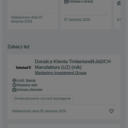
Umo
Umowa o pracę
zle
Odświeżono dnia 07
07 sierpnia 2026
07 sie
sierpnia 2026
Zobacz też
Doradca Klienta Timberland/Łódź/CH
Manufaktura (UZ) (m/k)
Marketing Investment Group
Łódź
, Bałuty
Niepełny etat
Umowa zlecenie
Doświadczenie nie jest wymagane
Odświeżono dnia 05 sierpnia 2026