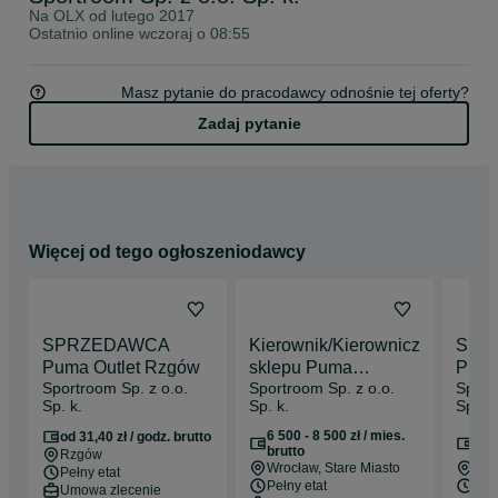
Na OLX od
lutego 2017
Ostatnio online wczoraj o 08:55
Masz pytanie do pracodawcy odnośnie tej oferty?
Zadaj pytanie
Więcej od tego ogłoszeniodawcy
SPRZEDAWCA
Kierownik/Kierowniczka
Sprz
Puma Outlet Rzgów
sklepu Puma
PUM
Sportroom Sp. z o.o.
Sportroom Sp. z o.o.
Sport
Centrum Handlowe
Pozn
Sp. k.
Sp. k.
Sp. k.
Wroclavia Wrocław
6 500 - 8 500 zł / mies.
31,4
od 31,40 zł / godz. brutto
brutto
bru
Rzgów
Wrocław
, Stare Miasto
Poz
Pełny etat
Pełny etat
Nie
Umowa zlecenie