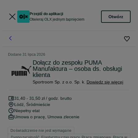
Przejdź do aplikacji
Otwórz
Otwieraj OLX jednym tapnięciem
Dodane
31 lipca 2026
Dołącz do zespołu PUMA
Manufaktura – osoba ds. obsługi
klienta
Sportroom Sp. z o.o. Sp. k.
Dowiedz się więcej
31,40 - 31,50 zł / godz. brutto
Łódź
, Śródmieście
Niepełny etat
Umowa o pracę, Umowa zlecenie
Doświadczenie nie jest wymagane
Dyspozycyjność: Elastyczny czas pracy, Praca zmianowa, Praca w