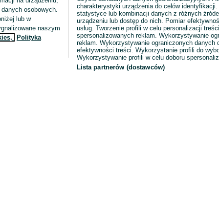
macji na urządzeniu,
charakterystyki urządzenia do celów identyfikacji
ia danych osobowych.
statystyce lub kombinacji danych z różnych źróde
niżej lub w
urządzeniu lub dostęp do nich. Pomiar efektywnoś
sygnalizowane naszym
usług. Tworzenie profili w celu personalizacji treści
spersonalizowanych reklam. Wykorzystywanie og
kies,
Polityka
reklam. Wykorzystywanie ograniczonych danych d
efektywności treści. Wykorzystanie profili do wy
Wykorzystywanie profili w celu doboru spersonali
Lista partnerów (dostawców)