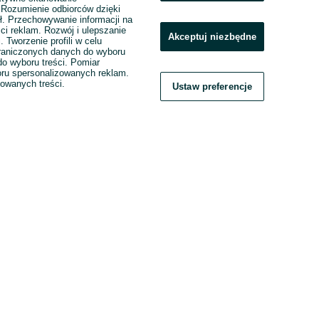
. Rozumienie odbiorców dzięki
ł. Przechowywanie informacji na
ci reklam. Rozwój i ulepszanie
Akceptuj niezbędne
. Tworzenie profili w celu
raniczonych danych do wyboru
o wyboru treści. Pomiar
boru spersonalizowanych reklam.
zowanych treści.
Ustaw preferencje