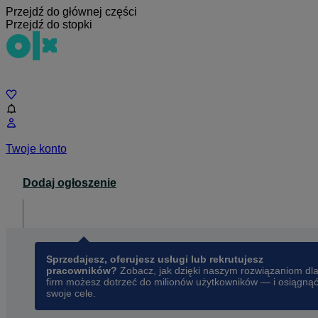
Przejdź do głównej części
Przejdź do stopki
Czat
Twoje konto
Dodaj ogłoszenie
Dla biznesu
opens in a new tab
Sprzedajesz, oferujesz usługi lub rekrutujesz
pracowników?
Zobacz, jak dzięki naszym rozwiązaniom dl
firm możesz dotrzeć do milionów użytkowników — i osiągną
swoje cele.