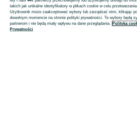
My i nasi
447
partnerzy przechowujemy lub uzyskujemy dostęp do infor
takich jak unikalne identyfikatory w plikach cookie w celu przetwarzan
Użytkownik może zaakceptować wybory lub zarządzać nimi, klikając po
dowolnym momencie na stronie polityki prywatności. Te wybory będą 
partnerom i nie będą miały wpływu na dane przeglądania.
Polityka coo
Prywatności
Aplikacje mobilne OLX.pl
Pomoc
Wyróżnione ogłoszenia
Oferta dla firm
Blog
Regulamin
Polityka prywatności
Reklama
Informacja o realizowanej strategii podatkowej