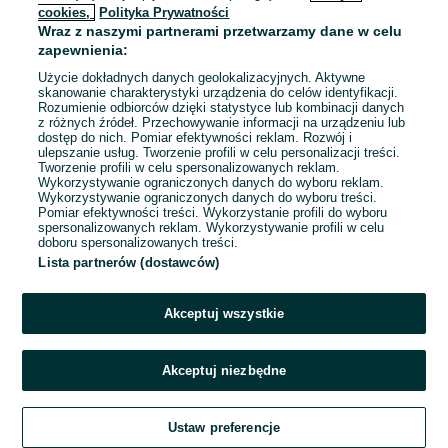
cookies,
Polityka Prywatności
Wraz z naszymi partnerami przetwarzamy dane w celu
To ogłoszenie nie jest już dostępne
zapewnienia:
Użycie dokładnych danych geolokalizacyjnych. Aktywne
skanowanie charakterystyki urządzenia do celów identyfikacji.
Rozumienie odbiorców dzięki statystyce lub kombinacji danych
Przejdź na stronę główną
z różnych źródeł. Przechowywanie informacji na urządzeniu lub
dostęp do nich. Pomiar efektywności reklam. Rozwój i
ulepszanie usług. Tworzenie profili w celu personalizacji treści.
Tworzenie profili w celu spersonalizowanych reklam.
Wykorzystywanie ograniczonych danych do wyboru reklam.
Wykorzystywanie ograniczonych danych do wyboru treści.
Pomiar efektywności treści. Wykorzystanie profili do wyboru
spersonalizowanych reklam. Wykorzystywanie profili w celu
doboru spersonalizowanych treści.
Lista partnerów (dostawców)
Akceptuj wszystkie
Akceptuj niezbędne
Ustaw preferencje