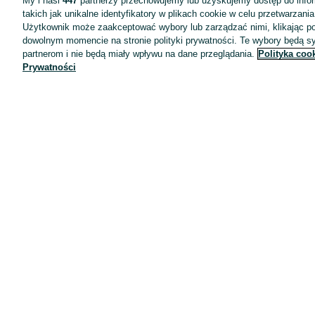
My i nasi
447
partnerzy przechowujemy lub uzyskujemy dostęp do infor
takich jak unikalne identyfikatory w plikach cookie w celu przetwarzan
Użytkownik może zaakceptować wybory lub zarządzać nimi, klikając po
dowolnym momencie na stronie polityki prywatności. Te wybory będą 
partnerom i nie będą miały wpływu na dane przeglądania.
Polityka coo
Prywatności
Aplikacje mobilne OLX.pl
Pomoc
Wyróżnione ogłoszenia
Oferta dla firm
Blog
Regulamin
Polityka prywatności
Reklama
Informacja o realizowanej strategii podatkowej