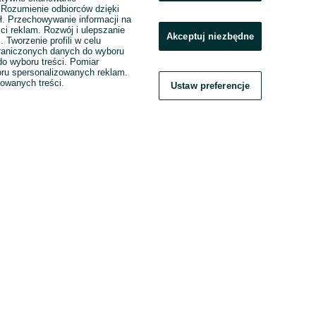
. Rozumienie odbiorców dzięki
ł. Przechowywanie informacji na
ci reklam. Rozwój i ulepszanie
Akceptuj niezbędne
. Tworzenie profili w celu
raniczonych danych do wyboru
o wyboru treści. Pomiar
boru spersonalizowanych reklam.
zowanych treści.
Ustaw preferencje