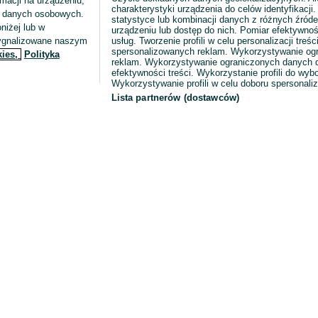
macji na urządzeniu,
charakterystyki urządzenia do celów identyfikacji
ia danych osobowych.
statystyce lub kombinacji danych z różnych źróde
niżej lub w
urządzeniu lub dostęp do nich. Pomiar efektywnoś
sygnalizowane naszym
usług. Tworzenie profili w celu personalizacji treści
spersonalizowanych reklam. Wykorzystywanie og
kies,
Polityka
reklam. Wykorzystywanie ograniczonych danych d
efektywności treści. Wykorzystanie profili do wy
Wykorzystywanie profili w celu doboru spersonali
Lista partnerów (dostawców)