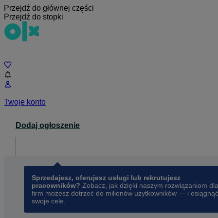
Przejdź do głównej części
Przejdź do stopki
Czat
Twoje konto
Dodaj ogłoszenie
Dla biznesu
opens in a new tab
Sprzedajesz, oferujesz usługi lub rekrutujesz
pracowników?
Zobacz, jak dzięki naszym rozwiązaniom dl
firm możesz dotrzeć do milionów użytkowników — i osiągną
swoje cele.